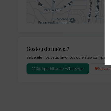
Gostou do imóvel?
Salve ele nos seus favoritos ou então compar
Compartilhar no WhatsApp
Salvar 