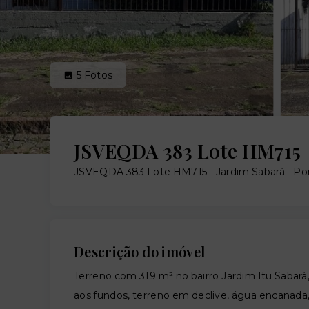
5
Fotos
JSVEQDA 383 Lote HM715
JSVEQDA 383 Lote HM715 -
Jardim Sabará - Po
Descrição do imóvel
Terreno com 319 m² no bairro Jardim Itu Sabará
aos fundos, terreno em declive, água encanada,