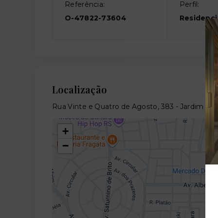
Referência:
Perfil:
O-47822-73604
Residenci
Localização
Rua Vinte e Quatro de Agosto, 383 - Jardim Sab
+
−