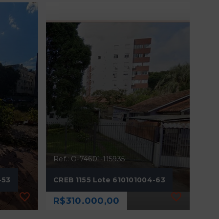
Ref.: O-74601-115935
-53
CREB 1155 Lote 610101004-63
R$310.000,00
Ref.: O-74601-115935