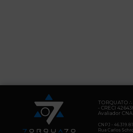
IDC 1197 Lote 610191034-104
ACC 321
R$275.000,00
R$2.8
Ipanema - Porto
Auxil
Alegre/RS
Aleg
TORQUATO ∴ Co
- CRECI 42643f
Avaliador CNA
CNPJ
-
46.319.8
Rua Carlos Schro