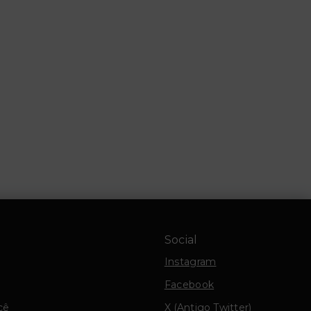
-53
CREB 1155 Lote 610101004-63
R$310.000,00
Cristo Redentor - Porto
Alegre/RS
Social
Instagram
Facebook
cê
X (Antigo Twitter)