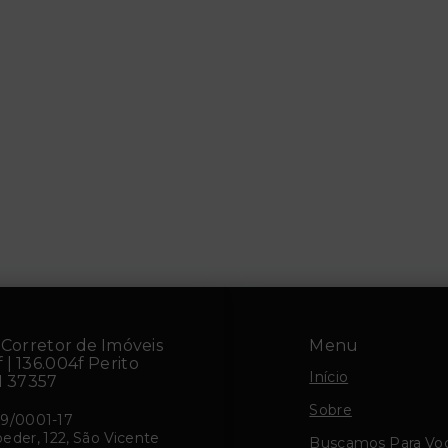
5 Lote POA14991
BJSM 221 Lote 612541029
00.000,00
R$295.000,00
iadora - Porto
Bom Jesus - Porto
re/RS
Alegre/RS
rretor de Imóveis
Menu
 | 136.004f Perito
Início
I 37357
Sobre
19/0001-17
eder, 122, São Vicente
Buscamos Para Vo