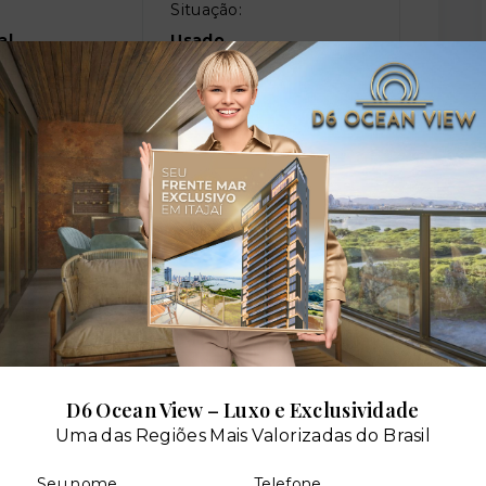
Situação:
al
Usado
ará - Porto Alegre/RS
- 91215-280
D6 Ocean View – Luxo e Exclusividade
Uma das Regiões Mais Valorizadas do Brasil
Seu nome
Telefone