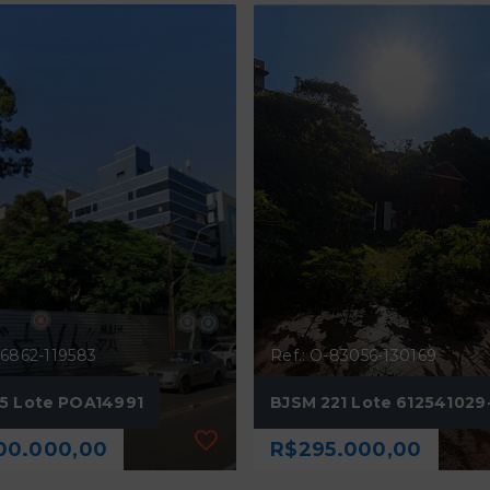
76862-119583
Ref.: O-83056-130169
5 Lote POA14991
BJSM 221 Lote 612541029
00.000,00
R$295.000,00
76862-119583
Ref.: O-83056-130169