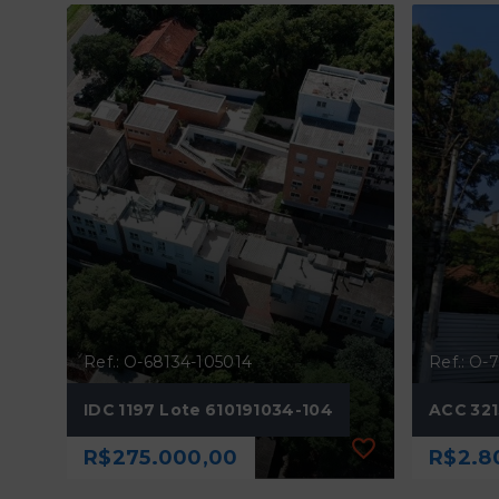
Ref.: O-68134-105014
Ref.: O-
IDC 1197 Lote 610191034-104
ACC 321
R$275.000,00
R$2.8
Ref.: O-68134-105014
Ref.: O-