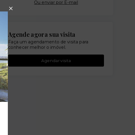
Ou e
nviar por E-mail
Agende agora sua visita
Faça um agendamento de visita para
conhecer melhor o imóvel.
Agendar visita