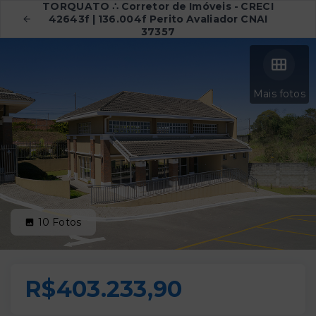
TORQUATO ∴ Corretor de Imóveis - CRECI
42643f | 136.004f Perito Avaliador CNAI
37357
Mais fotos
10
Fotos
R$403.233,90