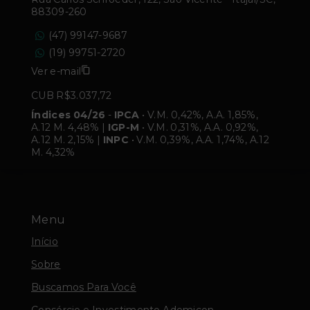
88309-260
(47) 99147-9687
(19) 99751-2720
Ver e-mail
CUB R$3.037,72
Índices 04/26
-
IPCA
• V.M. 0,42%, A.A. 1,85%,
A.12 M. 4,48% |
IGP-M
• V.M. 0,31%, A.A. 0,92%,
A.12 M. 2,15% |
INPC
• V.M. 0,39%, A.A. 1,74%, A.12
M. 4,32%
Menu
Início
Sobre
Buscamos Para Você
Consórcio e Investimento Ademicon