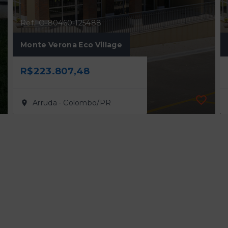
Ref.: O-80460-125488
Monte Verona Eco Village
R$223.807,48
Arruda - Colombo/PR