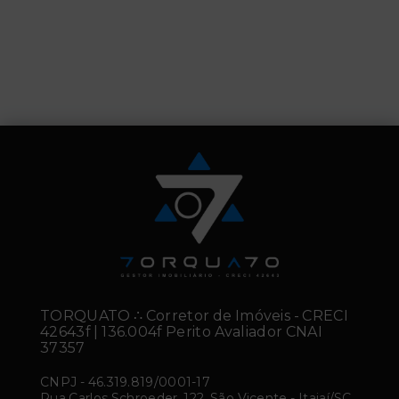
TORQUATO ∴ Corretor de Imóveis - CRECI
42643f | 136.004f Perito Avaliador CNAI
37357
CNPJ
-
46.319.819/0001-17
Rua Carlos Schroeder, 122, São Vicente - Itajaí/SC,