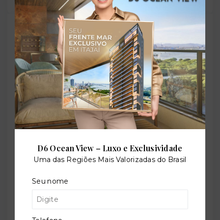
TORQUATO - Corretor de Imóveis
CRECI -
42643f
(47) 9 9147-9687
contato@imobiliariatorquato.com.br
Nome
Telefone
D6 Ocean View – Luxo e Exclusividade
Uma das Regiões Mais Valorizadas do Brasil
E-mail
Seu nome
Mensagem