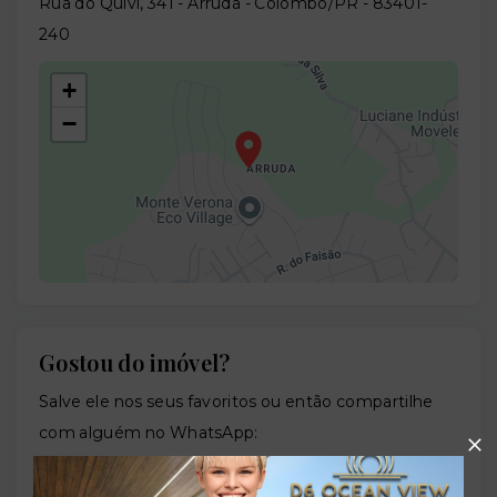
Rua do Quivi, 341 - Arruda - Colombo/PR
- 83401-
240
+
−
Gostou do imóvel?
Leaflet
Salve ele nos seus favoritos ou então compartilhe
com alguém no WhatsApp:
Compartilhar