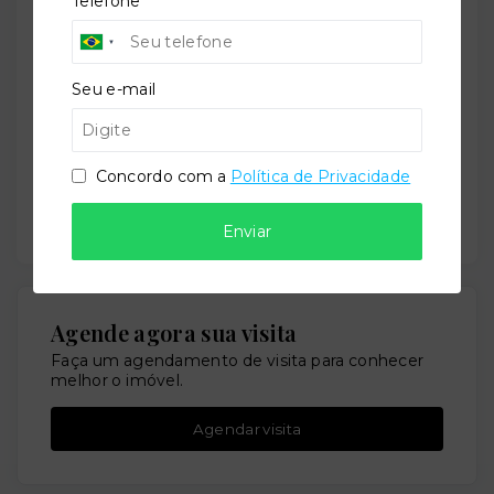
Telefone
Seu e-mail
Concordo com a
Política de Privacidade
Concordo com a
Política de Privacidade
Enviar por WhatsApp
Ou e
nviar por E-mail
Enviar
Agende agora sua visita
Faça um agendamento de visita para conhecer
melhor o imóvel.
Agendar visita