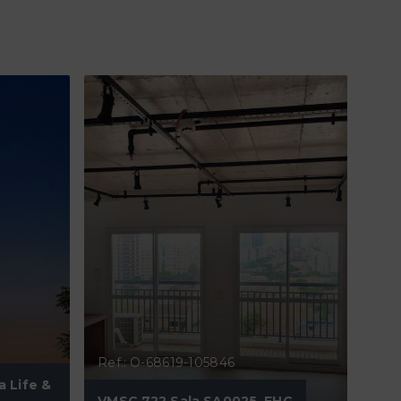
Ref.: O-68619-105846
a Life &