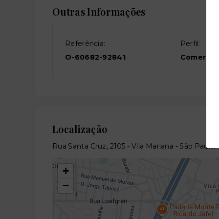
Outras Informações
Referência:
Perfil:
O-60682-92841
Comercia
Localização
Rua Santa Cruz, 2105 - Vila Mariana - São Paulo
+
−