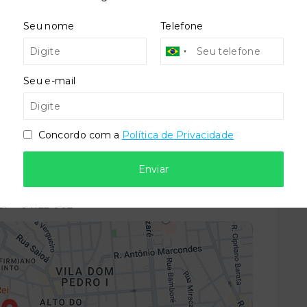
Seu nome
Telefone
Situação:
l
Novo
Seu e-mail
Concordo com a
Política de Privacidade
Enviar
/SP
- 04122-002