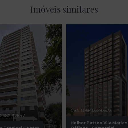
Imóveis similares
Ref.: O-56033-85573
-60682-92842
Helbor Patteo Vila Marian