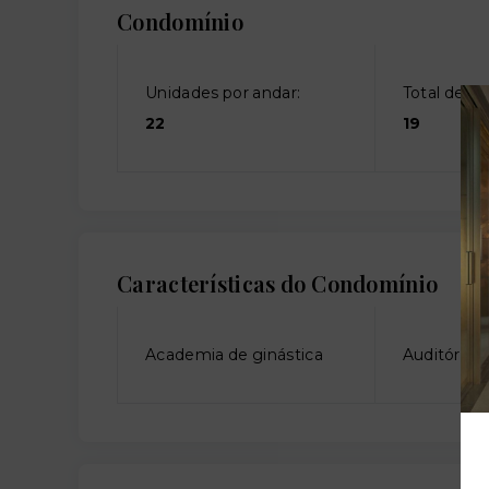
Condomínio
Unidades por andar:
Total de an
22
19
Características do Condomínio
Academia de ginástica
Auditório