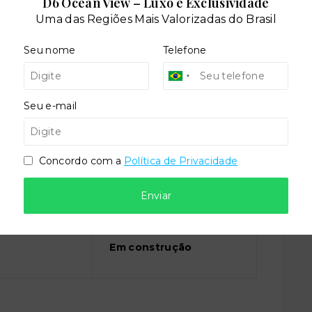
D6 Ocean View – Luxo e Exclusividade
Uma das Regiões Mais Valorizadas do Brasil
Seu nome
Telefone
dares:
Seu e-mail
Concordo com a
Política de Privacidade
Enviar
Situação:
l
Em construção