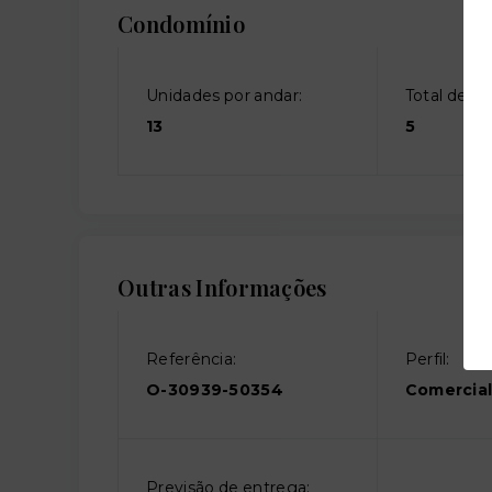
Condomínio
Unidades por andar:
Total de an
13
5
Outras Informações
Referência:
Perfil:
O-30939-50354
Comercia
Previsão de entrega: