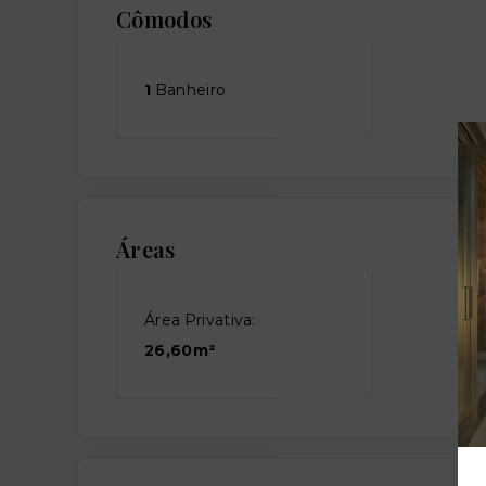
Cômodos
1
Banheiro
Áreas
Área Privativa:
26,60m²