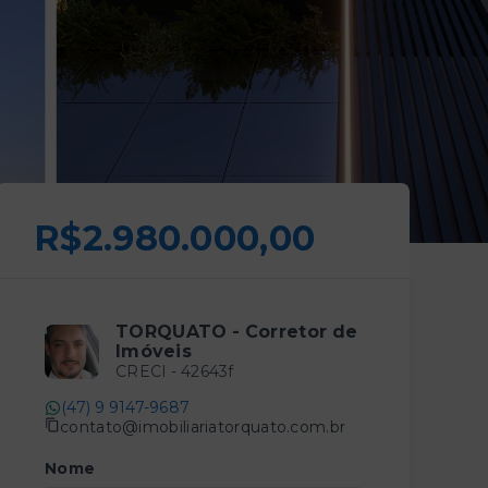
R$2.980.000,00
TORQUATO - Corretor de
Imóveis
CRECI -
42643f
(47) 9 9147-9687
contato@imobiliariatorquato.com.br
Nome