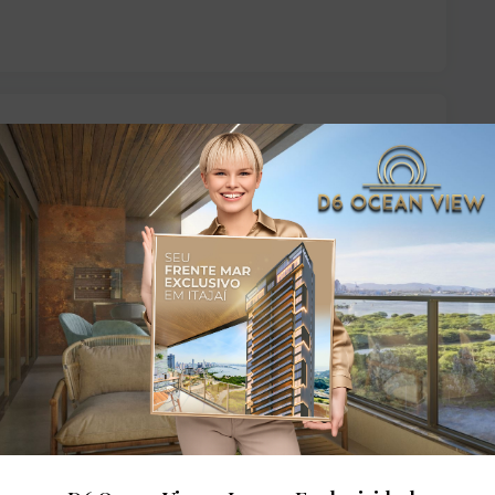
dares:
cial