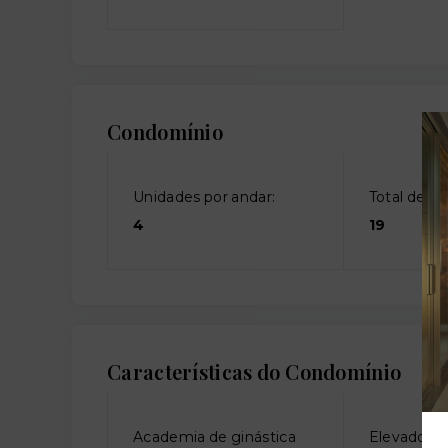
Condomínio
Unidades por andar:
Total de an
4
19
Características do Condomínio
Academia de ginástica
Elevador so