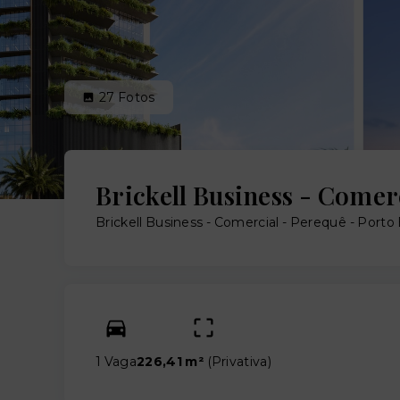
27
Fotos
Brickell Business - Comer
Brickell Business - Comercial -
Perequê - Porto
1 Vaga
226,41 m²
(
Privativa
)