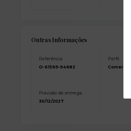
Outras Informações
Referência:
Perfil:
O-61569-94682
Comercia
Previsão de entrega:
30/12/2027