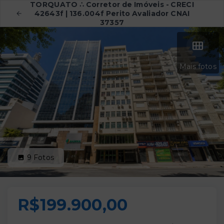
TORQUATO ∴ Corretor de Imóveis - CRECI
42643f | 136.004f Perito Avaliador CNAI
37357
Mais fotos
9
Fotos
R$199.900,00