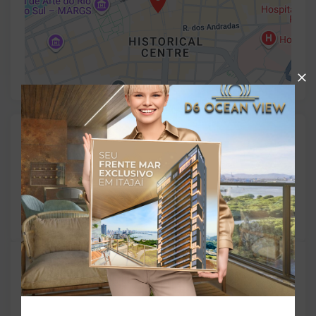
Gostou do imóvel?
Leaflet
Salve ele nos seus favoritos ou então compartilhe
com alguém no WhatsApp:
Compartilhar
TORQUATO - Corretor de Imóveis
CRECI -
42643f