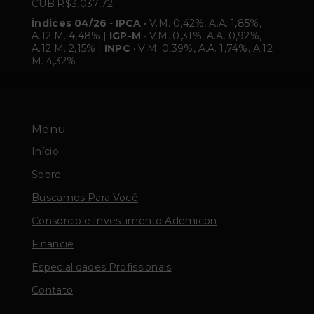
CUB R$3.037,72
Índices 04/26
-
IPCA
• V.M. 0,42%, A.A. 1,85%,
A.12 M. 4,48% |
IGP-M
• V.M. 0,31%, A.A. 0,92%,
A.12 M. 2,15% |
INPC
• V.M. 0,39%, A.A. 1,74%, A.12
M. 4,32%
Menu
Início
Sobre
Buscamos Para Você
Consórcio e Investimento Ademicon
Financie
Especialidades Profissionais
Contato