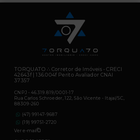
TORQUATO ∴ Corretor de Imóveis - CRECI
42643f | 136.004f Perito Avaliador CNAI
37357
CNPJ
-
46.319.819/0001-17
Rua Carlos Schroeder, 122, São Vicente - Itajaí/SC,
88309-260
(47) 99147-9687
(19) 99751-2720
Ver e-mail