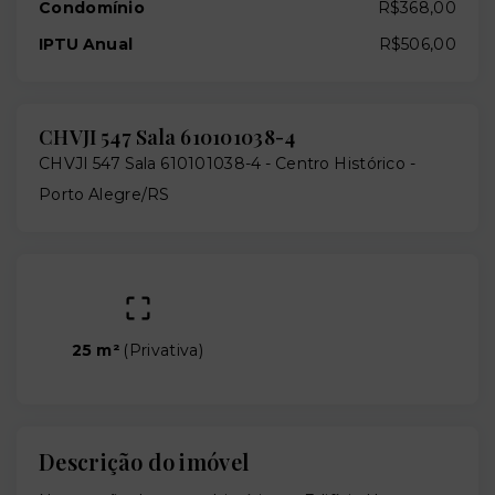
Condomínio
R$368,00
IPTU Anual
R$506,00
CHVJI 547 Sala 610101038-4
CHVJI 547 Sala 610101038-4 -
Centro Histórico -
Porto Alegre/RS
25 m²
(
Privativa
)
Descrição do imóvel