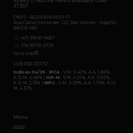
42643f | 136.004f Perito Avaliador CNAI
37357
CNPJ
-
46.319.819/0001-17
Rua Carlos Schroeder, 122, São Vicente - Itajaí/SC,
88309-260
(47) 99147-9687
(19) 99751-2720
Ver e-mail
CUB R$3.037,72
Índices 04/26
-
IPCA
• V.M. 0,42%, A.A. 1,85%,
A.12 M. 4,48% |
IGP-M
• V.M. 0,31%, A.A. 0,92%,
A.12 M. 2,15% |
INPC
• V.M. 0,39%, A.A. 1,74%, A.12
M. 4,32%
Menu
Início