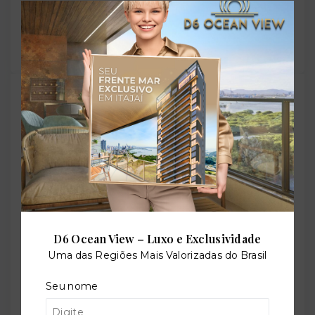
com alguém no WhatsApp:
Compartilhar
TORQUATO - Corretor de Imóveis
CRECI -
42643f
(47) 9 9147-9687
contato@imobiliariatorquato.com.br
Nome
D6 Ocean View – Luxo e Exclusividade
Telefone
Uma das Regiões Mais Valorizadas do Brasil
Seu nome
E-mail