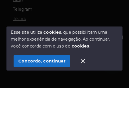
Telegram
TikTok
Esse site utiliza
cookies
, que possibilitam uma
melhor experiência de navegação.
Ao continuar,
© Copyright 2026 - TORQUATO ∴ Corretor de Imóveis
Olá! Estamos disponíveis para te ajudar.
você concorda com o uso de
cookies
.
- CRECI 42643f | 136.004f Perito Avaliador CNAI 37357
- Todos os direitos reservados
Concordo, continuar
SITE PARA IMOBILIARIA
Início
Histórico
Favoritos