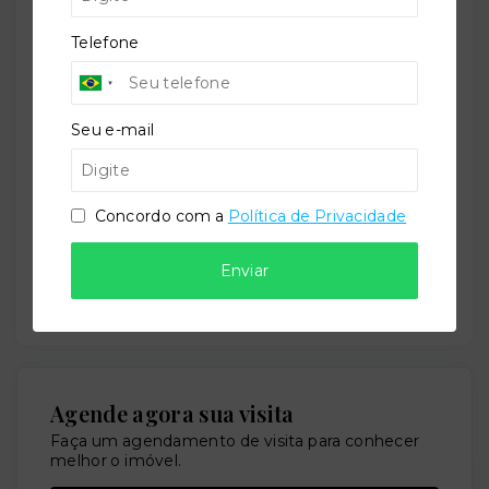
Telefone
Mensagem
Seu e-mail
Concordo com a
Política de Privacidade
Concordo com a
Política de Privacidade
Enviar por WhatsApp
Enviar
Ou e
nviar por E-mail
Agende agora sua visita
Faça um agendamento de visita para conhecer
melhor o imóvel.