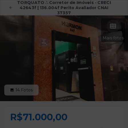
TORQUATO ∴ Corretor de Imóveis - CRECI
42643f | 136.004f Perito Avaliador CNAI
37357
Mais fotos
14
Fotos
R$71.000,00