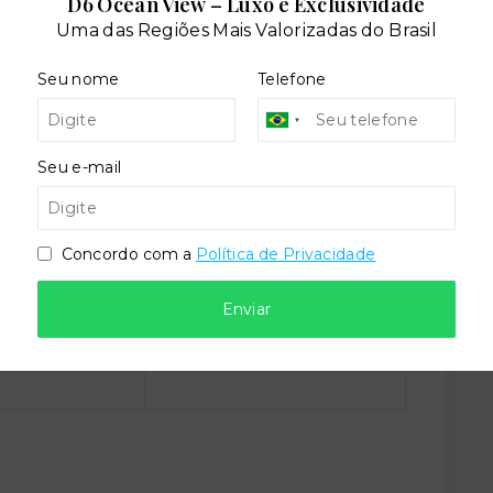
D6 Ocean View – Luxo e Exclusividade
Uma das Regiões Mais Valorizadas do Brasil
dares:
Seu nome
Telefone
Seu e-mail
Concordo com a
Política de Privacidade
Enviar
Situação:
l
Em construção