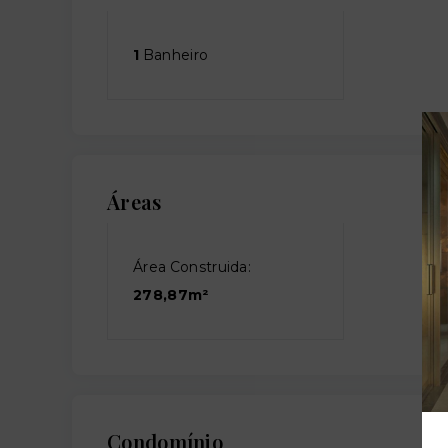
1
Banheiro
Áreas
Área Construida:
278,87m²
Condomínio