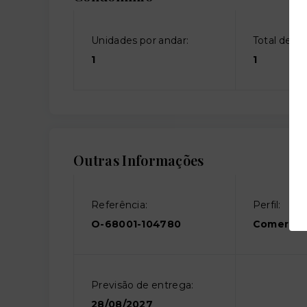
Unidades por andar:
Total de an
1
1
Outras Informações
Referência:
Perfil:
O-68001-104780
Comercia
Previsão de entrega:
28/08/2027