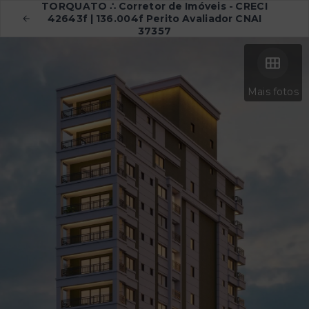
TORQUATO ∴ Corretor de Imóveis - CRECI
42643f | 136.004f Perito Avaliador CNAI
37357
Mais fotos