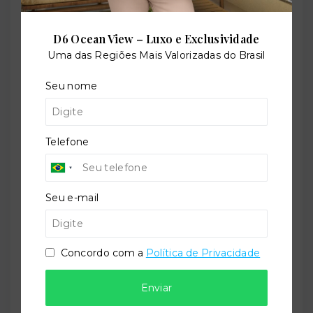
TORQUATO - Corretor de Imóveis
CRECI -
42643f
D6 Ocean View – Luxo e Exclusividade
Uma das Regiões Mais Valorizadas do Brasil
(47) 9 9147-9687
contato@imobiliariatorquato.com.br
Seu nome
Nome
Telefone
Telefone
Seu e-mail
E-mail
Concordo com a
Política de Privacidade
Mensagem
Enviar