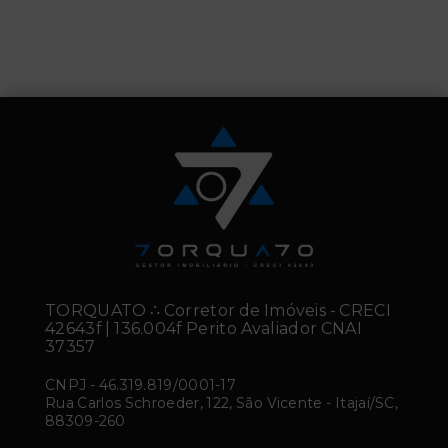
TORQUATO ∴ Corretor de Imóveis - CRECI
42643f | 136.004f Perito Avaliador CNAI
37357
CNPJ
-
46.319.819/0001-17
Rua Carlos Schroeder, 122, São Vicente - Itajaí/SC,
88309-260