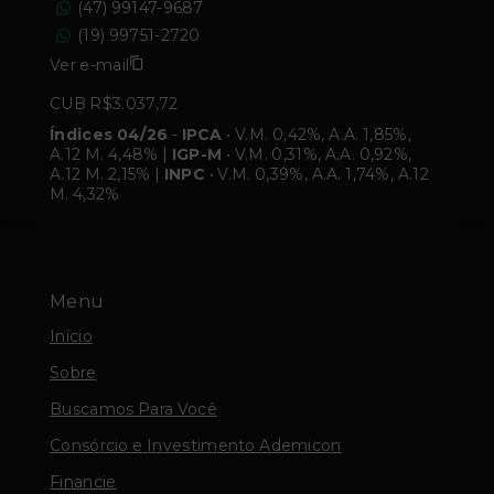
(47) 99147-9687
(19) 99751-2720
Ver e-mail
CUB R$3.037,72
Índices 04/26
-
IPCA
• V.M. 0,42%, A.A. 1,85%,
A.12 M. 4,48% |
IGP-M
• V.M. 0,31%, A.A. 0,92%,
A.12 M. 2,15% |
INPC
• V.M. 0,39%, A.A. 1,74%, A.12
M. 4,32%
Menu
Início
Sobre
Buscamos Para Você
Consórcio e Investimento Ademicon
Financie