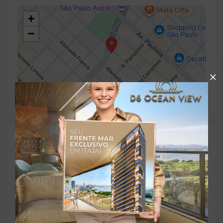
+
−
Gostou do imóvel?
Leaflet
Salve ele nos seus favoritos ou então compartilhe
com alguém no WhatsApp:
Compartilhar