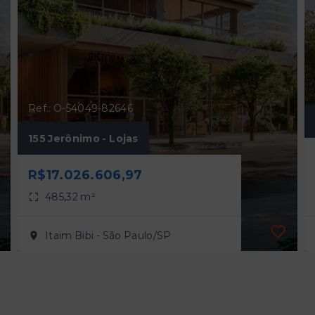
Ref.: O-54049-82646
155 Jerônimo - Lojas
R$17.026.606,97
485,32 m²
Itaim Bibi - São Paulo/SP