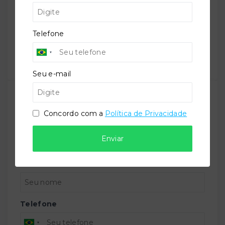
Gostou do imóvel?
Leaflet
Salve ele nos seus favoritos ou então compartilhe
Telefone
com alguém no WhatsApp:
Compartilhar
Seu e-mail
TORQUATO - Corretor de Imóveis
Concordo com a
Política de Privacidade
CRECI -
42643f
(47) 9 9147-9687
Enviar
contato@imobiliariatorquato.com.br
Nome
Telefone