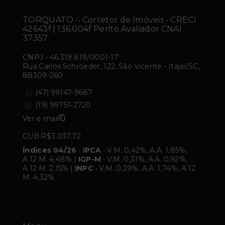
TORQUATO ∴ Corretor de Imóveis - CRECI
42643f | 136.004f Perito Avaliador CNAI
37357
CNPJ
-
46.319.819/0001-17
Rua Carlos Schroeder, 122, São Vicente - Itajaí/SC,
88309-260
(47) 99147-9687
(19) 99751-2720
Ver e-mail
CUB R$3.037,72
Índices 04/26
-
IPCA
• V.M. 0,42%, A.A. 1,85%,
A.12 M. 4,48% |
IGP-M
• V.M. 0,31%, A.A. 0,92%,
A.12 M. 2,15% |
INPC
• V.M. 0,39%, A.A. 1,74%, A.12
M. 4,32%