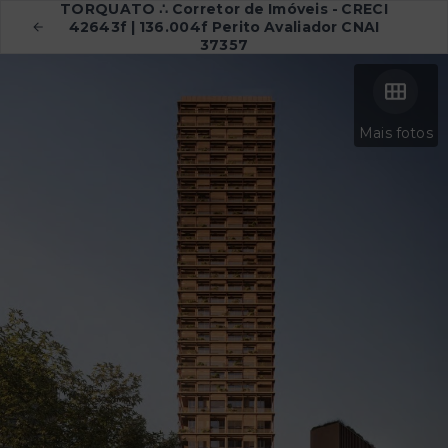
TORQUATO ∴ Corretor de Imóveis - CRECI
42643f | 136.004f Perito Avaliador CNAI
37357
Mais fotos