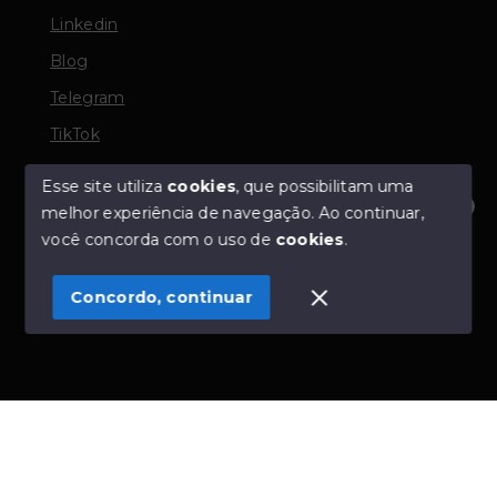
Linkedin
Blog
Telegram
TikTok
Esse site utiliza
cookies
, que possibilitam uma
melhor experiência de navegação.
Ao continuar,
© Copyright 2026 - TORQUATO ∴ Corretor de Imóveis
Olá! Estamos disponíveis para te ajudar.
você concorda com o uso de
cookies
.
- CRECI 42643f | 136.004f Perito Avaliador CNAI 37357
- Todos os direitos reservados
Concordo, continuar
SITE PARA IMOBILIARIA
Início
Histórico
Favoritos