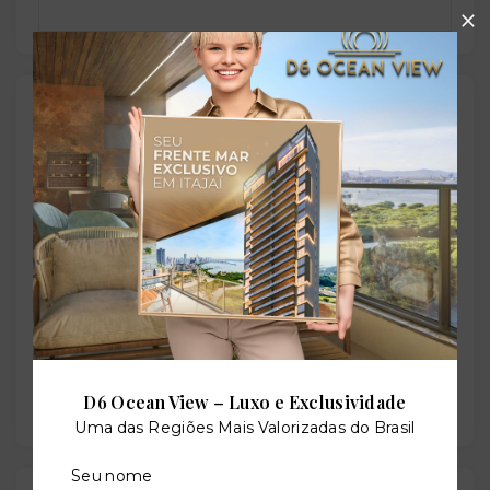
Localização
Rua da Mata, 80 - Itaim Bibi - São Paulo/SP
- 04531-
020
+
−
D6 Ocean View – Luxo e Exclusividade
Uma das Regiões Mais Valorizadas do Brasil
Seu nome