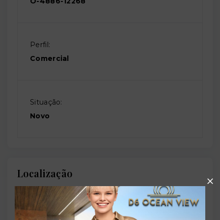
O-4886-12268
Perfil:
Comercial
Situação:
Novo
Localização
Rua Osório Duque Estrada, 40 - Paraíso - São
Paulo/SP
- 04001-120