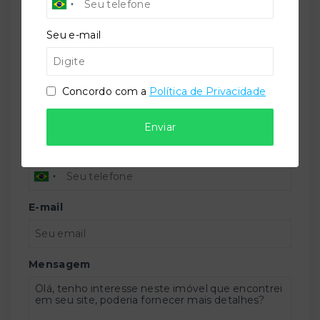
TORQUATO - Corretor de Imóveis
CRECI -
42643f
Seu e-mail
(47) 9 9147-9687
contato@imobiliariatorquato.com.br
Concordo com a
Política de Privacidade
Nome
Enviar
Telefone
E-mail
Mensagem