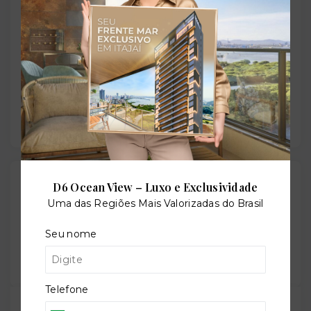
+
−
Gostou do imóvel?
D6 Ocean View – Luxo e Exclusividade
Leaflet
Uma das Regiões Mais Valorizadas do Brasil
Salve ele nos seus favoritos ou então compartilhe
com alguém no WhatsApp:
Seu nome
Compartilhar
Telefone