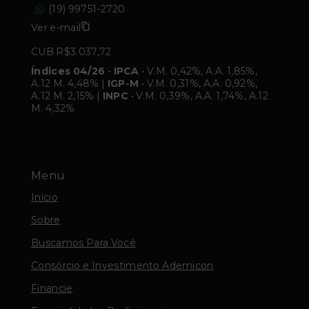
(19) 99751-2720
Ver e-mail
CUB R$3.037,72
Índices 04/26
-
IPCA
• V.M. 0,42%, A.A. 1,85%,
A.12 M. 4,48% |
IGP-M
• V.M. 0,31%, A.A. 0,92%,
A.12 M. 2,15% |
INPC
• V.M. 0,39%, A.A. 1,74%, A.12
M. 4,32%
Menu
Início
Sobre
Buscamos Para Você
Consórcio e Investimento Ademicon
Financie