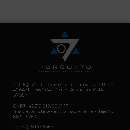
TORQUATO ∴ Corretor de Imóveis - CRECI
42643f | 136.004f Perito Avaliador CNAI
37357
CNPJ
-
46.319.819/0001-17
Rua Carlos Schroeder, 122, São Vicente - Itajaí/SC,
88309-260
(47) 99147-9687