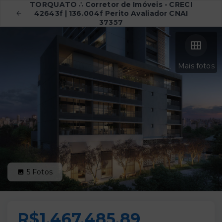
TORQUATO ∴ Corretor de Imóveis - CRECI
42643f | 136.004f Perito Avaliador CNAI
37357
Mais fotos
5
Fotos
R$1.467.485,89