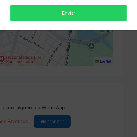
Enviar
Leaflet
tilhe com alguém no WhatsApp:
nos Favoritos
Imprimir