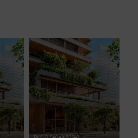
Ref.: O-54049-82647