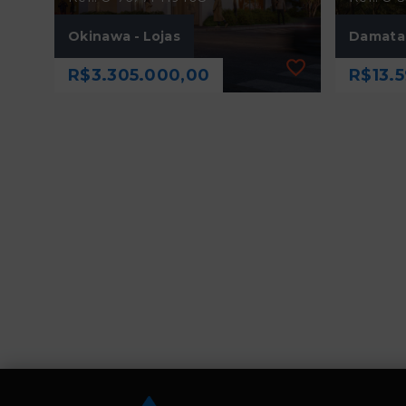
Okinawa - Lojas
Damata 
R$3.305.000,00
R$13.5
Ref.: O-76771-119408
Ref.: O-
Okinawa - Lojas
Damata 
R$3.305.000,00
R$13.5
1 Vaga
1 Vag
131,70 m²
448,
Itaim Bibi - São Paulo/SP
Itaim