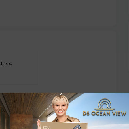
dares: