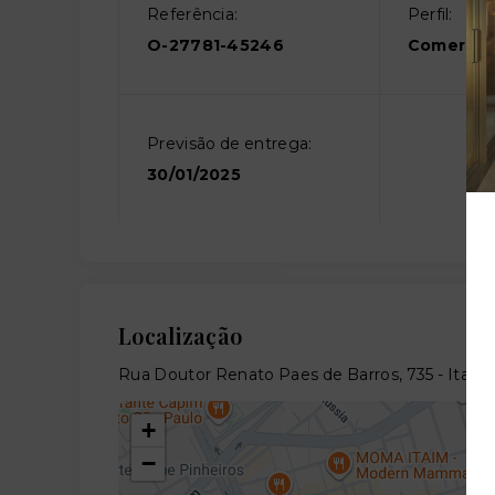
Referência:
Perfil:
O-27781-45246
Comercia
Previsão de entrega:
30/01/2025
Localização
Rua Doutor Renato Paes de Barros, 735 - Itaim 
+
−