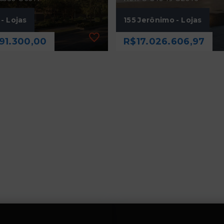
- Lojas
155 Jerônimo - Lojas
91.300,00
R$17.026.606,97
56350-86011
Ref.: O-54049-82646
- Lojas
155 Jerônimo - Lojas
91.300,00
R$17.026.606,97
a
485,32 m²
56 m²
Itaim Bibi - São Paulo/S
 Bibi - São Paulo/SP