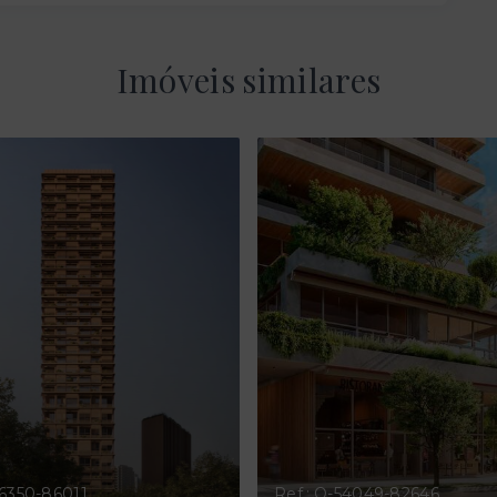
Imóveis similares
56350-86011
Ref.: O-54049-82646