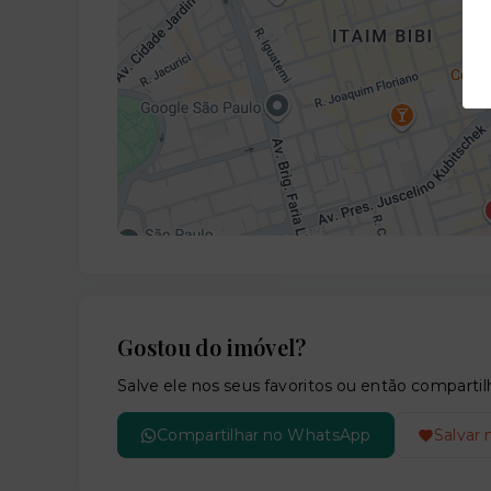
Gostou do imóvel?
Salve ele nos seus favoritos ou então compar
Compartilhar no WhatsApp
Salvar 