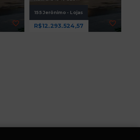
155 Jerônimo - Lojas
R$12.293.524,57
Ref.: O-54049-82647
155 Jerônimo - Lojas
R$12.293.524,57
350,41 m²
P
Itaim Bibi - São Paulo/SP