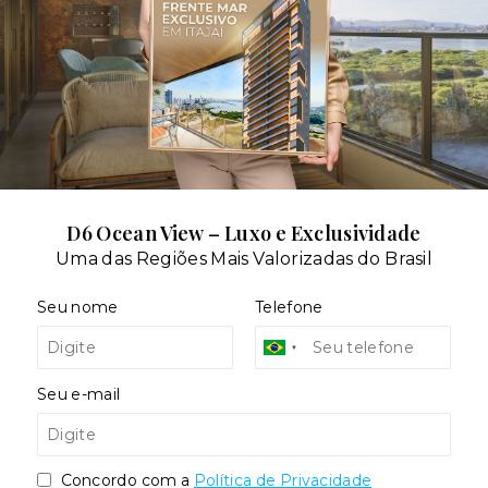
Situação:
l
Novo
D6 Ocean View – Luxo e Exclusividade
Uma das Regiões Mais Valorizadas do Brasil
Seu nome
Telefone
Bibi - São Paulo/SP
- 04530-001
Seu e-mail
Concordo com a
Política de Privacidade