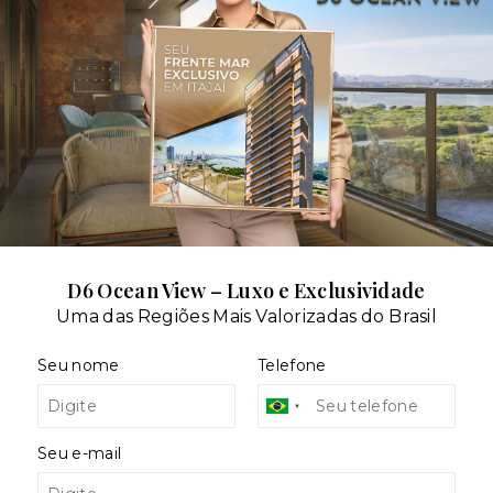
Situação:
l
Em construção
D6 Ocean View – Luxo e Exclusividade
Uma das Regiões Mais Valorizadas do Brasil
Seu nome
Telefone
Seu e-mail
ê - Porto Belo/SC
- 88210-000