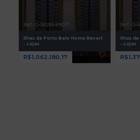
Ref.: O-58285-89017
Ref.: O-
Ilhas de Porto Belo Home Resort
Ilhas d
- Lojas
- Lojas
R$1.062.180,17
R$1.3
Ref.: O-58285-89017
Ref.: O-
Ilhas de Porto Belo Home Resort
Ilhas d
- Lojas
- Lojas
R$1.062.180,17
R$1.3
81,28 m²
105,
Perequê - Porto Belo/SC
Pereq