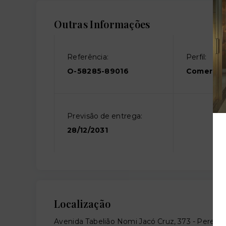
Outras Informações
Referência:
Perfil:
O-58285-89016
Comercia
Previsão de entrega:
28/12/2031
Localização
Avenida Tabelião Nomi Jacó Cruz, 373 - Perequ