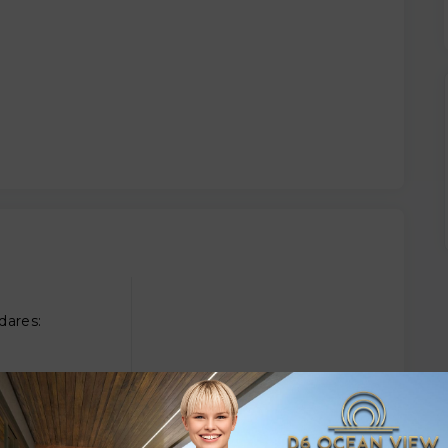
dares: