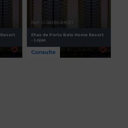
Ref.: O-58285-89021
 Resort
Ilhas de Porto Belo Home Resort
- Lojas
Consulte
Ref.: O-58285-89021
 Resort
Ilhas de Porto Belo Home Resort
- Lojas
Consulte
775,34 m²
C
Perequê - Porto Belo/SC