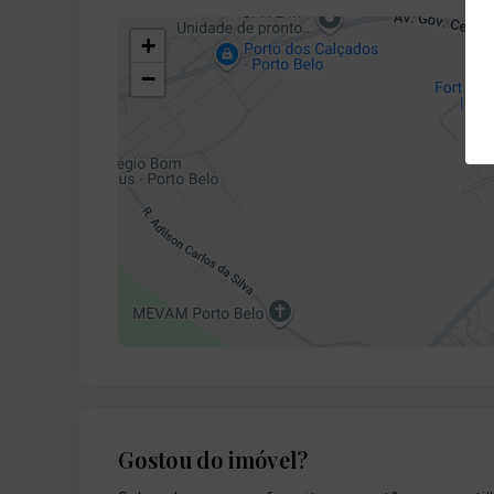
+
−
Gostou do imóvel?