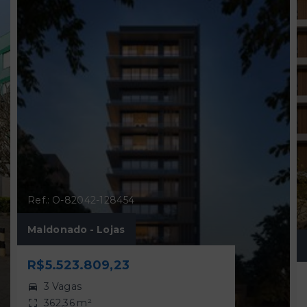
Ref.: O-82042-128454
Maldonado - Lojas
R$5.523.809,23
3 Vagas
362,36 m²