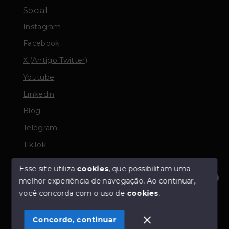
Social
Instagram
Facebook
X (Antigo Twitter)
Youtube
Linkedin
Blog
Telegram
TikTok
Esse site utiliza
cookies
, que possibilitam uma
melhor experiência de navegação.
Ao continuar,
© Copyright 2026 - TORQUATO ∴ Corretor de Imóveis
Olá! Estamos disponíveis para te ajudar.
você concorda com o uso de
cookies
.
- CRECI 42643f | 136.004f Perito Avaliador CNAI 37357
- Todos os direitos reservados
Concordo, continuar
SITE PARA IMOBILIARIA