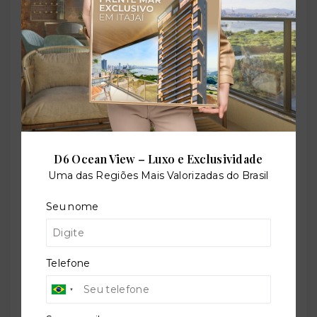
contato@imobiliariatorquato.com.br
Nome
Telefone
E-mail
D6 Ocean View – Luxo e Exclusividade
Uma das Regiões Mais Valorizadas do Brasil
Mensagem
Seu nome
Telefone
Concordo com a
Política de Privacidade