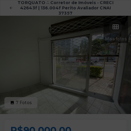
TORQUATO ∴ Corretor de Imóveis - CRECI
42643f | 136.004f Perito Avaliador CNAI
37357
Mais fotos
7
Fotos
R$90.000,00