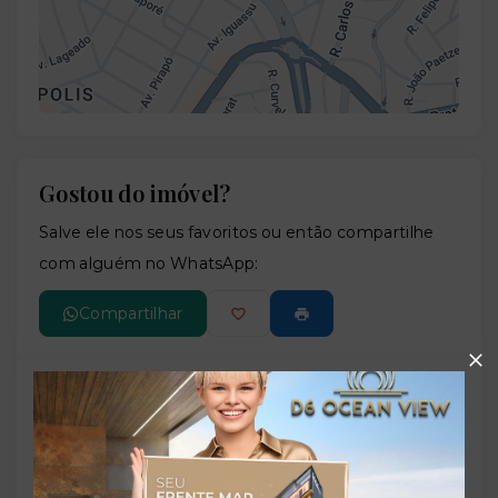
Gostou do imóvel?
Leaflet
Salve ele nos seus favoritos ou então compartilhe
com alguém no WhatsApp:
Compartilhar
TORQUATO - Corretor de Imóveis
CRECI -
42643f
(47) 9 9147-9687