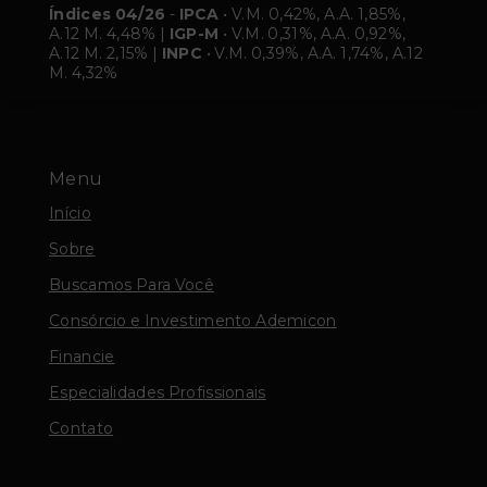
Índices 04/26
-
IPCA
• V.M. 0,42%, A.A. 1,85%,
A.12 M. 4,48% |
IGP-M
• V.M. 0,31%, A.A. 0,92%,
A.12 M. 2,15% |
INPC
• V.M. 0,39%, A.A. 1,74%, A.12
M. 4,32%
Menu
Início
Sobre
Buscamos Para Você
Consórcio e Investimento Ademicon
Financie
Especialidades Profissionais
Contato