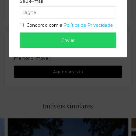
Seu e-mail
Enviar por WhatsApp
Ou e
nviar por E-mail
Concordo com a
Política de Privacidade
Enviar
Agende agora sua visita
Faça um agendamento de visita para conhecer
melhor o imóvel.
Agendar visita
Imóveis similares