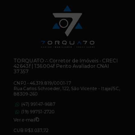
TORQUATO ∴ Corretor de Imóveis - CRECI
42643f | 136.004f Perito Avaliador CNAI
37357
CNPJ
-
46.319.819/0001-17
Rua Carlos Schroeder, 122, São Vicente - Itajaí/SC,
88309-260
(47) 99147-9687
(19) 99751-2720
Ver e-mail
CUB R$3.037,72