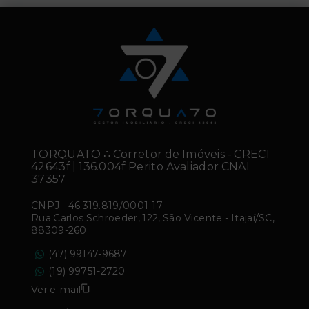
TORQUATO ∴ Corretor de Imóveis - CRECI
42643f | 136.004f Perito Avaliador CNAI
37357
CNPJ
-
46.319.819/0001-17
Rua Carlos Schroeder, 122, São Vicente - Itajaí/SC,
88309-260
(47) 99147-9687
(19) 99751-2720
Ver e-mail