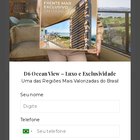
Perfil:
Residencial
Situação:
Usado
D6 Ocean View – Luxo e Exclusividade
Uma das Regiões Mais Valorizadas do Brasil
Localização
Seu nome
Rua Professor Arruda Sampaio, 147 - Vila Nair - São
Paulo/SP
- 04280-140
Telefone
+
−