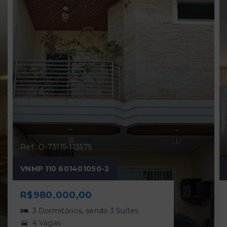
Ref.: O-73115-113575
VNMP 110 601401050-2
R$980.000,00
3 Dormitórios, sendo 3 Suítes
4 Vagas