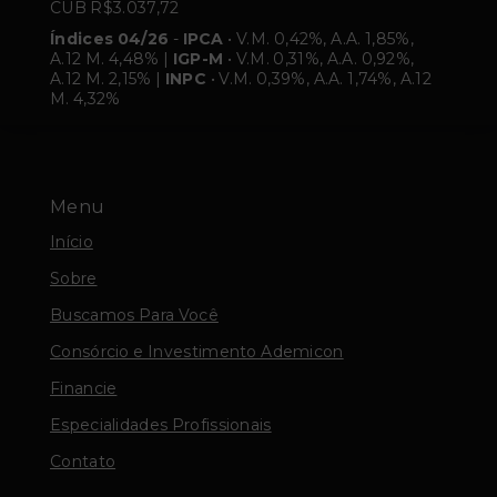
CUB R$3.037,72
Índices 04/26
-
IPCA
• V.M. 0,42%, A.A. 1,85%,
A.12 M. 4,48% |
IGP-M
• V.M. 0,31%, A.A. 0,92%,
A.12 M. 2,15% |
INPC
• V.M. 0,39%, A.A. 1,74%, A.12
M. 4,32%
Menu
Início
Sobre
Buscamos Para Você
Consórcio e Investimento Ademicon
Financie
Especialidades Profissionais
Contato