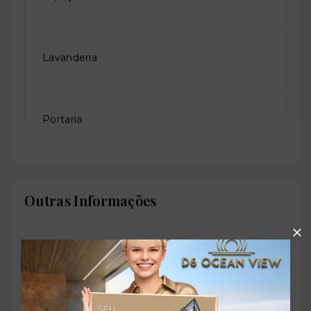
Lavanderia
Portaria
Outras Informações
Referência:
O-82046-128368