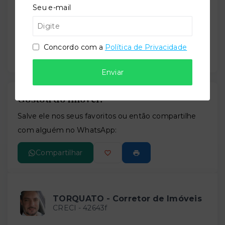
Seu e-mail
Concordo com a
Política de Privacidade
Enviar
Gostou do imóvel?
Leaflet
Salve ele nos seus favoritos ou então compartilhe
com alguém no WhatsApp:
Compartilhar
TORQUATO - Corretor de Imóveis
CRECI -
42643f