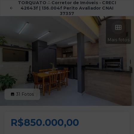
TORQUATO ∴ Corretor de Imóveis - CRECI
42643f | 136.004f Perito Avaliador CNAI
37357
Mais fotos
31
Fotos
R$850.000,00