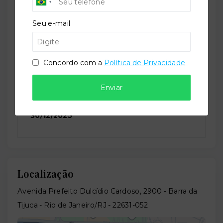
Seu e-mail
Situação:
Novo
Concordo com a
Política de Privacidade
Enviar
Previsão de entrega:
30/12/2025
Localização
Avenida Prefeito Dulcídio Cardoso, 2900 - Barra da
Tijuca - Rio de Janeiro/RJ
- 22631-052