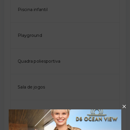
Piscina infantil
Playground
Quadra poliesportiva
Sala de jogos
Salão de festas