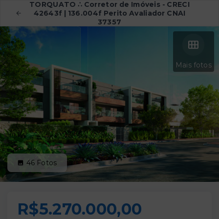
TORQUATO ∴ Corretor de Imóveis - CRECI
42643f | 136.004f Perito Avaliador CNAI
37357
Mais fotos
46
Fotos
R$5.270.000,00