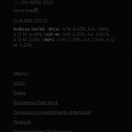
(19) 99751-2720
Ver e-mail
CUB R$3.037,72
Índices 04/26
-
IPCA
• V.M. 0,42%, A.A. 1,85%,
A.12 M. 4,48% |
IGP-M
• V.M. 0,31%, A.A. 0,92%,
A.12 M. 2,15% |
INPC
• V.M. 0,39%, A.A. 1,74%, A.12
M. 4,32%
Menu
Início
Sobre
Buscamos Para Você
Consórcio e Investimento Ademicon
Financie
Especialidades Profissionais