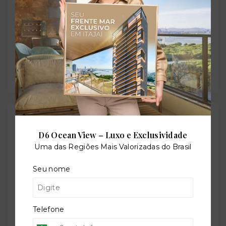
Sauna
Solarium
Outras Informações
D6 Ocean View – Luxo e Exclusividade
Uma das Regiões Mais Valorizadas do Brasil
Referência:
O-36857-80122
Seu nome
Telefone
Perfil:
Residencial