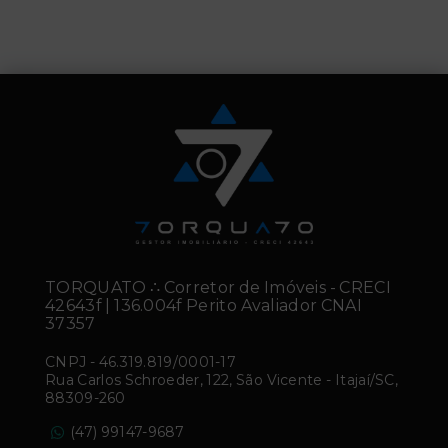
TORQUATO ∴ Corretor de Imóveis - CRECI
42643f | 136.004f Perito Avaliador CNAI
37357
CNPJ
-
46.319.819/0001-17
Rua Carlos Schroeder, 122, São Vicente - Itajaí/SC,
88309-260
(47) 99147-9687