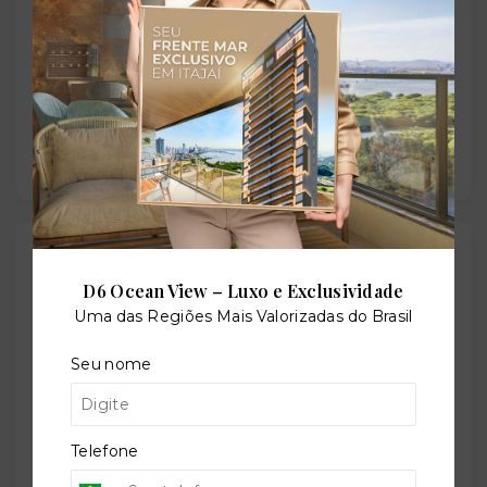
Sauna
Solarium
Outras Informações
D6 Ocean View – Luxo e Exclusividade
Uma das Regiões Mais Valorizadas do Brasil
Referência:
O-36857-80116
Seu nome
Telefone
Perfil:
Residencial