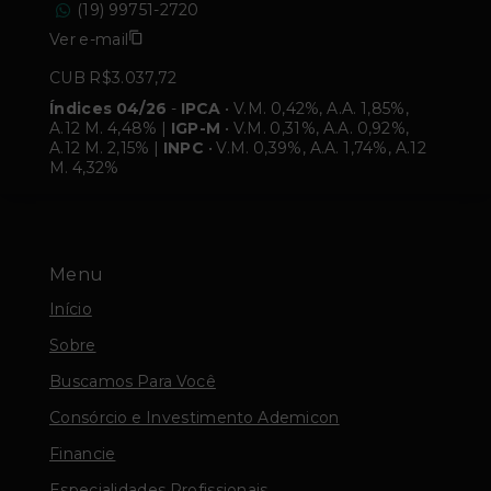
(19) 99751-2720
Ver e-mail
CUB R$3.037,72
Índices 04/26
-
IPCA
• V.M. 0,42%, A.A. 1,85%,
A.12 M. 4,48% |
IGP-M
• V.M. 0,31%, A.A. 0,92%,
A.12 M. 2,15% |
INPC
• V.M. 0,39%, A.A. 1,74%, A.12
M. 4,32%
Menu
Início
Sobre
Buscamos Para Você
Consórcio e Investimento Ademicon
Financie
Especialidades Profissionais