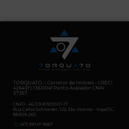
TORQUATO ∴ Corretor de Imóveis - CRECI
42643f | 136.004f Perito Avaliador CNAI
37357
CNPJ
-
46.319.819/0001-17
Rua Carlos Schroeder, 122, São Vicente - Itajaí/SC,
88309-260
(47) 99147-9687