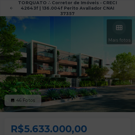
TORQUATO ∴ Corretor de Imóveis - CRECI
42643f | 136.004f Perito Avaliador CNAI
37357
Mais fotos
46
Fotos
R$5.633.000,00