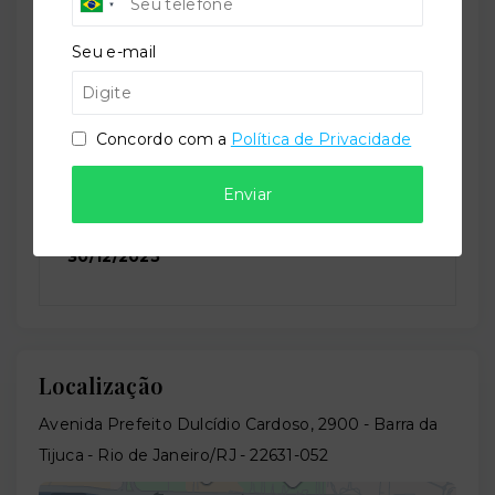
Seu e-mail
Situação:
Novo
Concordo com a
Política de Privacidade
Enviar
Previsão de entrega:
30/12/2025
Localização
Avenida Prefeito Dulcídio Cardoso, 2900 - Barra da
Tijuca - Rio de Janeiro/RJ
- 22631-052