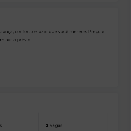
nça, conforto e lazer que você merece. Preço e
em aviso prévio.
s
2
Vagas