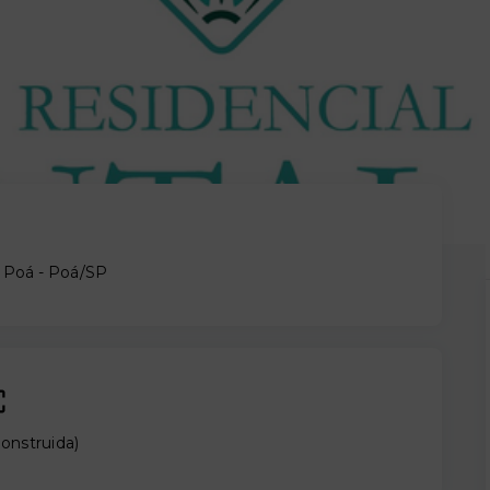
 Poá - Poá/SP
onstruida
)