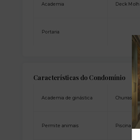
Academia
Deck Molh
Portaria
Características do Condomínio
Academia de ginástica
Churrasque
Permite animais
Piscina adu