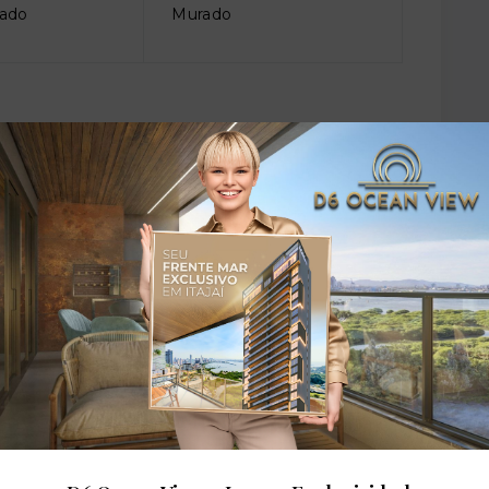
ado
Murado
ira
Condomínio fechado
lto
Piscina infantil