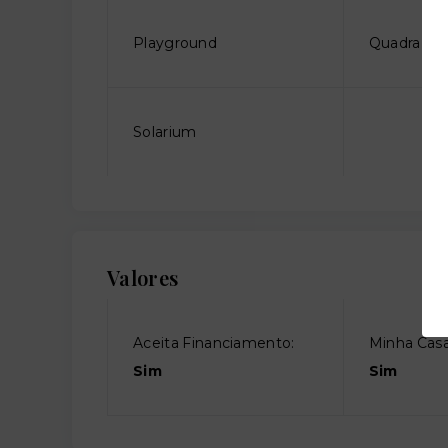
Playground
Quadra de 
Solarium
Valores
Aceita Financiamento:
Minha Casa
Sim
Sim