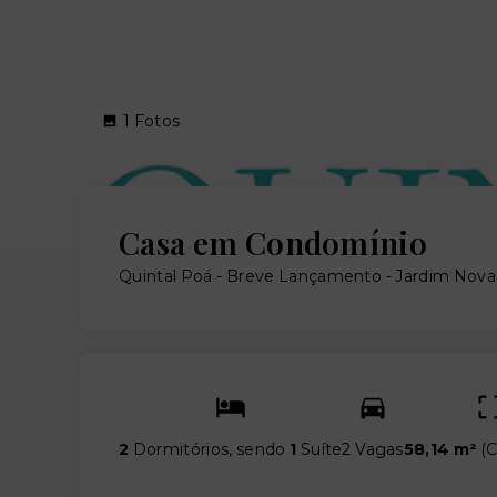
1
Fotos
Casa em Condomínio
Quintal Poá - Breve Lançamento -
Jardim Nova
2
Dormitórios, sendo
1
Suíte
2 Vagas
58,14 m²
(
C