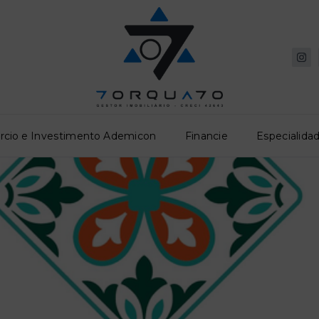
rcio e Investimento Ademicon
Financie
Especialidad