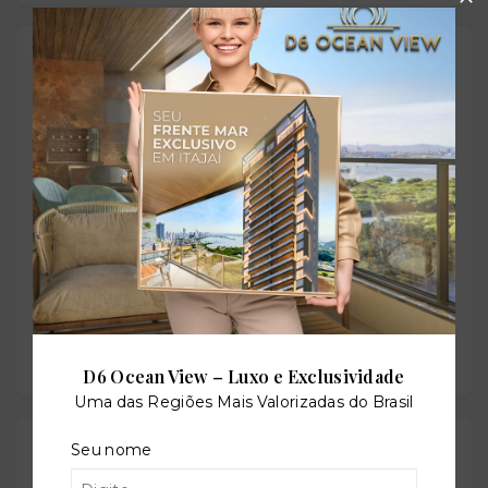
Localização
Estrada de Mugango, 135 - Campo Alegre - Nova
Iguaçu/RJ
- 26292-156
+
−
D6 Ocean View – Luxo e Exclusividade
Uma das Regiões Mais Valorizadas do Brasil
Gostou do imóvel?
Seu nome
Leaflet