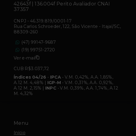
42643f | 136.004f Perito Avaliador CNAI
37357
CNPJ
-
46.319.819/0001-17
Rua Carlos Schroeder, 122, São Vicente - Itajaí/SC,
88309-260
(47) 99147-9687
(19) 99751-2720
Ver e-mail
CUB R$3.037,72
Índices 04/26
-
IPCA
• V.M. 0,42%, A.A. 1,85%,
A.12 M. 4,48% |
IGP-M
• V.M. 0,31%, A.A. 0,92%,
A.12 M. 2,15% |
INPC
• V.M. 0,39%, A.A. 1,74%, A.12
M. 4,32%
Menu
Início