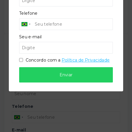
Salve ele nos seus favoritos ou então compartilhe
com alguém no WhatsApp:
Telefone
Compartilhar
Seu e-mail
TORQUATO - Corretor de Imóveis
CRECI -
42643f
Concordo com a
Política de Privacidade
(47) 9 9147-9687
contato@imobiliariatorquato.com.br
Enviar
Nome
Telefone
E-mail