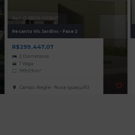
Ref.: O-65505-100867
Recanto Vic Jardins - Fase 2
R$299.447,07
2 Dormitórios
1 Vaga
199,09 m²
Campo Alegre - Nova Iguaçu/RJ