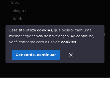
Blog
Telegram
TikTok
Esse site utiliza
cookies
, que possibilitam uma
melhor experiência de navegação.
Ao continuar,
© Copyright 2026 - TORQUATO ∴ Corretor de Imóveis
Olá! Estamos disponíveis para te ajudar.
você concorda com o uso de
cookies
.
- CRECI 42643f | 136.004f Perito Avaliador CNAI 37357
- Todos os direitos reservados
Concordo, continuar
SITE PARA IMOBILIARIA
Início
Histórico
Favoritos