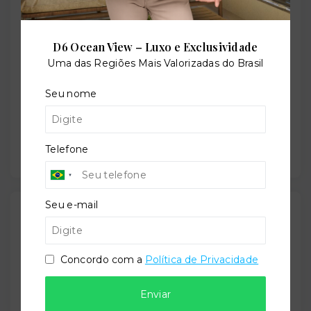
Cachoeirinha/RS
- 94945-120
+
D6 Ocean View – Luxo e Exclusividade
−
Uma das Regiões Mais Valorizadas do Brasil
Seu nome
Telefone
Seu e-mail
Gostou do imóvel?
Leaflet
Salve ele nos seus favoritos ou então compartilhe
com alguém no WhatsApp:
Concordo com a
Política de Privacidade
Compartilhar
Enviar