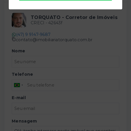
TORQUATO - Corretor de Imóveis
CRECI -
42643f
(47) 9 9147-9687
contato@imobiliariatorquato.com.br
Nome
Telefone
E-mail
Mensagem