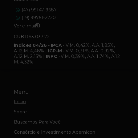
(47) 99147-9687
(19) 99751-2720
Ver e-mail
CUB R$3.037,72
Índices 04/26
-
IPCA
• V.M. 0,42%, A.A. 1,85%,
A.12 M. 4,48% |
IGP-M
• V.M. 0,31%, A.A. 0,92%,
A.12 M. 2,15% |
INPC
• V.M. 0,39%, A.A. 1,74%, A.12
M. 4,32%
Menu
Início
Sobre
Buscamos Para Você
Consórcio e Investimento Ademicon