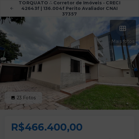
TORQUATO ∴ Corretor de Imóveis - CRECI
42643f | 136.004f Perito Avaliador CNAI
37357
Mais fotos
23
Fotos
R$466.400,00