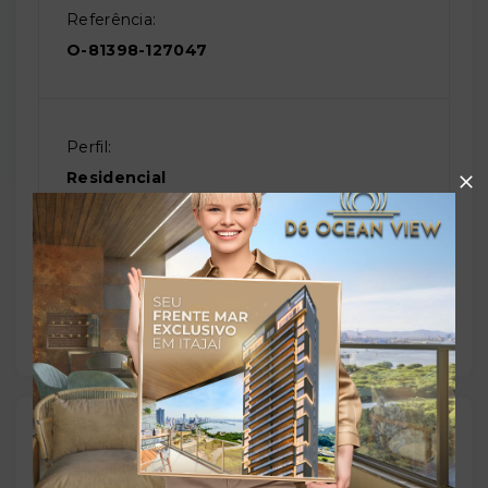
Referência:
O-81398-127047
Perfil:
Residencial
Situação:
Usado
Localização
Rua Caruaru, 130 - Vila Vista Alegre -