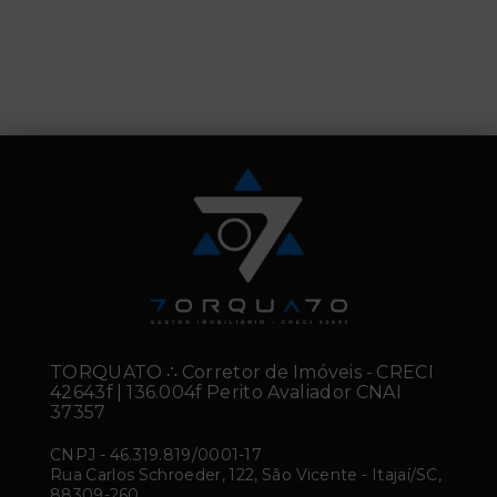
TORQUATO ∴ Corretor de Imóveis - CRECI
42643f | 136.004f Perito Avaliador CNAI
37357
CNPJ
-
46.319.819/0001-17
Rua Carlos Schroeder, 122, São Vicente - Itajaí/SC,
88309-260