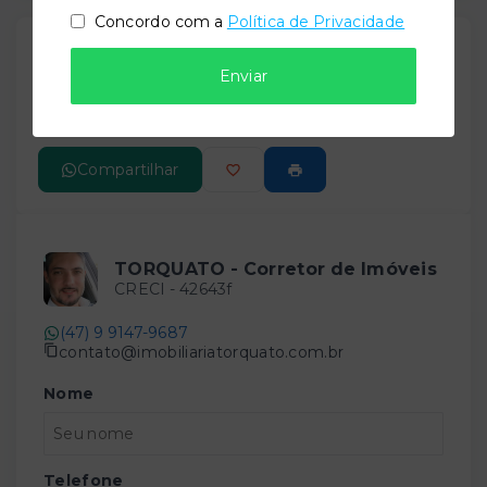
Concordo com a
Política de Privacidade
Gostou do imóvel?
Leaflet
Enviar
Salve ele nos seus favoritos ou então compartilhe
com alguém no WhatsApp:
Compartilhar
TORQUATO - Corretor de Imóveis
CRECI -
42643f
(47) 9 9147-9687
contato@imobiliariatorquato.com.br
Nome
Telefone