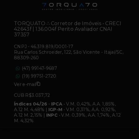
TORQUATO ∴ Corretor de Imóveis - CRECI
42643f | 136.004f Perito Avaliador CNAI
37357
CNPJ
-
46.319.819/0001-17
Rua Carlos Schroeder, 122, São Vicente - Itajaí/SC,
88309-260
(47) 99147-9687
(19) 99751-2720
Ver e-mail
CUB R$3.037,72
Índices 04/26
-
IPCA
• V.M. 0,42%, A.A. 1,85%,
A.12 M. 4,48% |
IGP-M
• V.M. 0,31%, A.A. 0,92%,
A.12 M. 2,15% |
INPC
• V.M. 0,39%, A.A. 1,74%, A.12
M. 4,32%