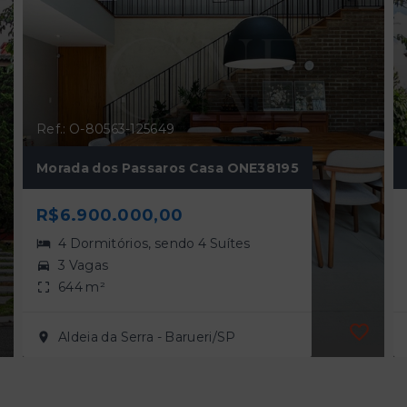
Ref.: O-80563-125649
Morada dos Passaros Casa ONE38195
R$6.900.000,00
4 Dormitórios, sendo 4 Suítes
3 Vagas
644 m²
Aldeia da Serra - Barueri/SP