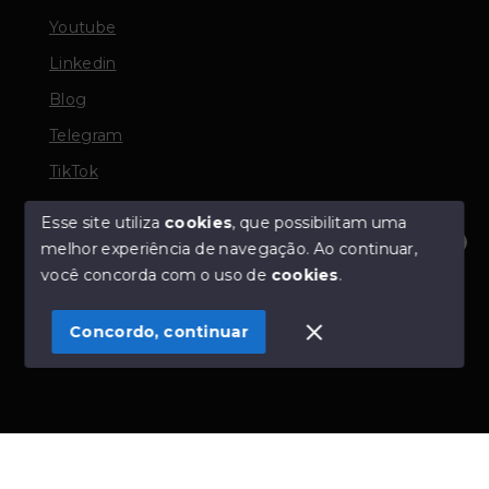
Youtube
Linkedin
Blog
Telegram
TikTok
Esse site utiliza
cookies
, que possibilitam uma
melhor experiência de navegação.
Ao continuar,
© Copyright 2026 - TORQUATO ∴ Corretor de Imóveis
Olá! Estamos disponíveis para te ajudar.
você concorda com o uso de
cookies
.
- CRECI 42643f | 136.004f Perito Avaliador CNAI 37357
- Todos os direitos reservados
Concordo, continuar
SITE PARA IMOBILIARIA
Início
Histórico
Favoritos