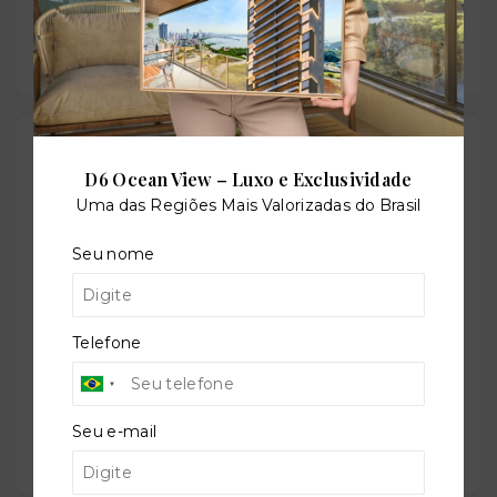
30/04/2026
Localização
D6 Ocean View – Luxo e Exclusividade
Alameda Malbec (Villa Solaia), 513 - Tamboré -
Uma das Regiões Mais Valorizadas do Brasil
Barueri/SP
- 06458-285
Seu nome
+
−
Telefone
Seu e-mail