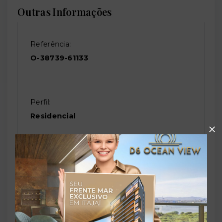
Outras Informações
Referência:
O-38739-61133
Perfil:
Residencial
Situação:
Novo
Previsão de entrega: