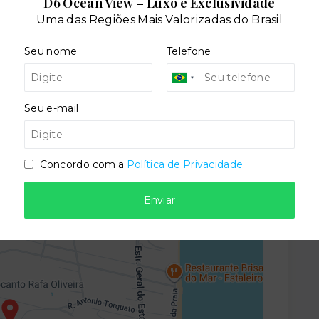
D6 Ocean View – Luxo e Exclusividade
Uma das Regiões Mais Valorizadas do Brasil
Seu nome
Telefone
Situação:
al
Novo
Seu e-mail
Concordo com a
Política de Privacidade
Enviar
o - Balneário Camboriú/SC
- 88334-020