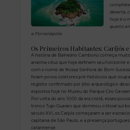
completa 
deserta, 
hoje é o 
quarto an
e Florianópolis
Os Primeiros Habitantes: Carijós 
A história de Balneário Camboriú começa muito
arranha-céus que hoje definem seu horizonte e
com o nome de Nossa Senhora do Bom Sucesso. 
foram povos coletores pré-históricos que ocu
registro confirmado por sítio arqueológico desc
expostos hoje no Museu do Parque Ciro Gevaer
Por volta do ano 1000 da era cristã, esses povo
tronco Tupi-Guarani que dominou o litoral sul-br
século XVI, os Carijós começaram a ser escravi
capitania de São Paulo, e a presença portugues
catarinense.