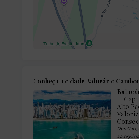
Conheça a cidade Balneário Cambo
Balneár
— Capi
Alto P
Valoriz
Consec
Dos Carij
ao skyline