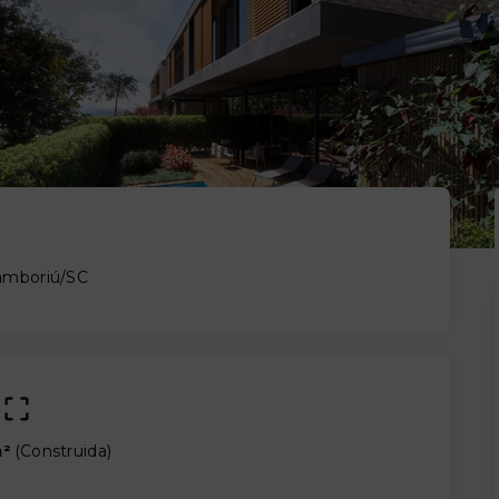
Camboriú/SC
m²
(
Construida
)