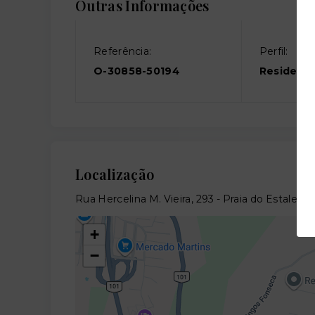
Outras Informações
Referência:
Perfil:
O-30858-50194
Residenci
Localização
Rua Hercelina M. Vieira, 293 - Praia do Estaleir
+
−