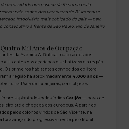
de uma cidade que nasceu da fé numa praia
cresceu pelo sonho dos veranistas de Blumenau e
mercado imobiliário mais cobiçado do país — pelo
o consecutivo à frente de São Paulo, Rio de Janeiro
e Quatro Mil Anos de Ocupação
 antes da Avenida Atlântica, muito antes dos
 muito antes dos açorianos que batizaram a região
Os primeiros habitantes conhecidos do litoral
param a região há aproximadamente
4.000 anos
—
oberto na Praia de Laranjeiras, com objetos
d.
s foram suplantados pelos índios
Carijós
— povo de
asileiro até a chegada dos europeus. A partir do
zados pelos colonos vindos de São Vicente, na
a foi avançando progressivamente pelo litoral