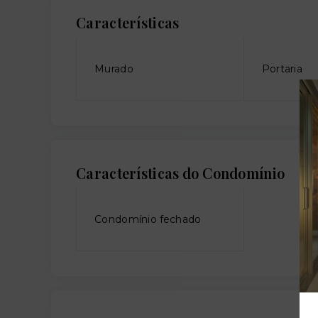
Características
Murado
Portaria
Características do Condomínio
Condomínio fechado