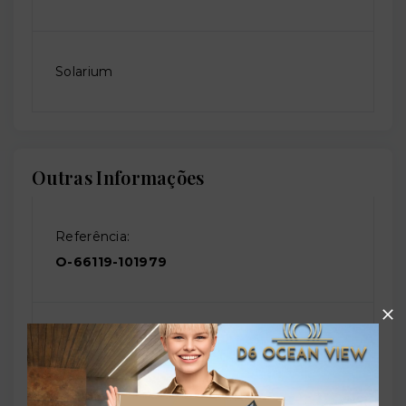
Solarium
Outras Informações
Referência:
O-66119-101979
Perfil:
Residencial