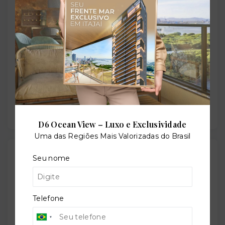
Situação:
Em construção
Previsão de entrega:
28/12/2028
D6 Ocean View – Luxo e Exclusividade
Uma das Regiões Mais Valorizadas do Brasil
Localização
Seu nome
Rua Dukla de Aguiar, 20 - Santa Helena - Vitória/ES
-
29055-032
Telefone
+