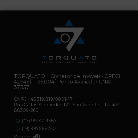
TORQUATO ∴ Corretor de Imóveis - CRECI
42643f | 136.004f Perito Avaliador CNAI
37357
CNPJ
-
46.319.819/0001-17
Rua Carlos Schroeder, 122, São Vicente - Itajaí/SC,
88309-260
(47) 99147-9687
(19) 99751-2720
Ver e-mail