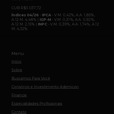
CUB R$3.037,72
Índices 04/26
-
IPCA
• V.M. 0,42%, A.A. 1,85%,
A.12 M. 4,48% |
IGP-M
• V.M. 0,31%, A.A. 0,92%,
A.12 M. 2,15% |
INPC
• V.M. 0,39%, A.A. 1,74%, A.12
M. 4,32%
Menu
Início
Sobre
Buscamos Para Você
Consórcio e Investimento Ademicon
Financie
Especialidades Profissionais
Contato