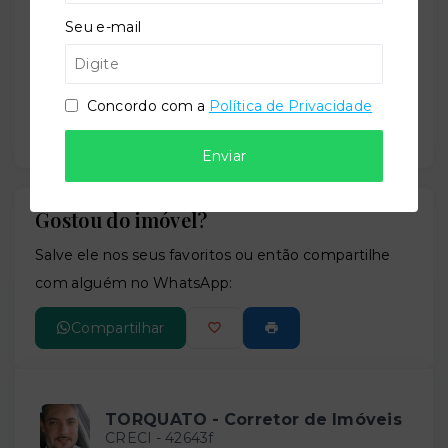
−
Seu e-mail
Concordo com a
Política de Privacidade
Enviar
Gostou do imóvel?
Leaflet
Salve ele nos seus favoritos ou então compartilhe
com alguém no WhatsApp:
Compartilhar
TORQUATO - Corretor de Imóveis
CRECI -
42643f