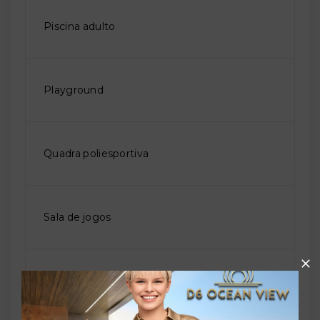
Piscina adulto
Playground
Quadra poliesportiva
Sala de jogos
Salão de festas