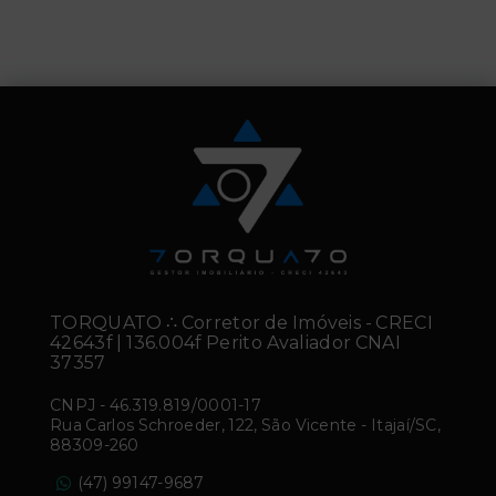
TORQUATO ∴ Corretor de Imóveis - CRECI
42643f | 136.004f Perito Avaliador CNAI
37357
CNPJ
-
46.319.819/0001-17
Rua Carlos Schroeder, 122, São Vicente - Itajaí/SC,
88309-260
(47) 99147-9687