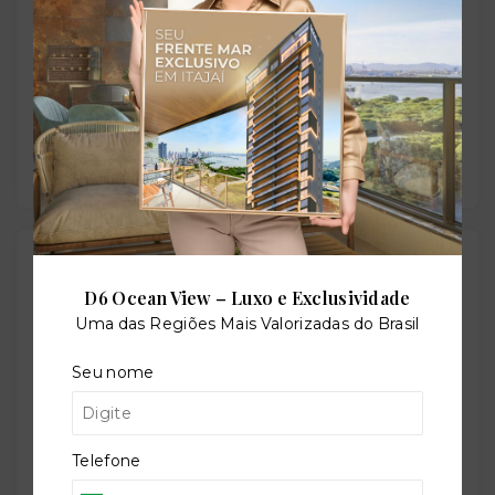
Sauna
Solarium
Outras Informações
D6 Ocean View – Luxo e Exclusividade
Uma das Regiões Mais Valorizadas do Brasil
Referência:
O-64547-99174
Seu nome
Telefone
Perfil: