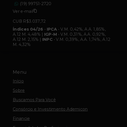
(19) 99751-2720
Ver e-mail
CUB R$3.037,72
Índices 04/26
-
IPCA
• V.M. 0,42%, A.A. 1,85%,
A.12 M. 4,48% |
IGP-M
• V.M. 0,31%, A.A. 0,92%,
A.12 M. 2,15% |
INPC
• V.M. 0,39%, A.A. 1,74%, A.12
M. 4,32%
Menu
Início
Sobre
Buscamos Para Você
Consórcio e Investimento Ademicon
Financie