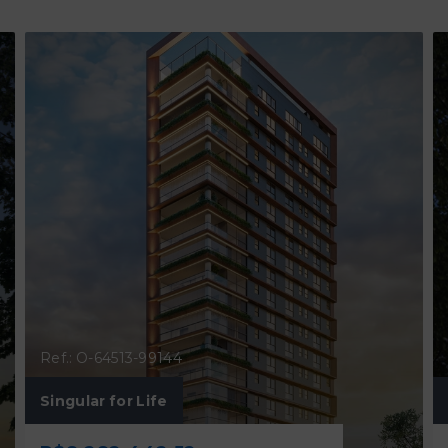
Ref.: O-64513-99144
Singular for Life