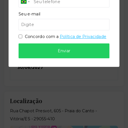
Residencial
Seu e-mail
Situação:
Em construção
Concordo com a
Política de Privacidade
Enviar
Previsão de entrega:
30/06/2027
Localização
Rua Chapot Presvot, 605 - Praia do Canto -
Vitória/ES
- 29055-410