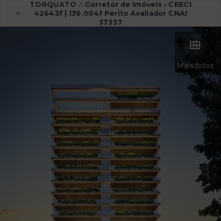
TORQUATO ∴ Corretor de Imóveis - CRECI
42643f | 136.004f Perito Avaliador CNAI
37357
Mais fotos