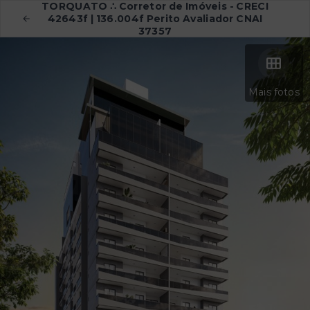
TORQUATO ∴ Corretor de Imóveis - CRECI
42643f | 136.004f Perito Avaliador CNAI
37357
Mais fotos