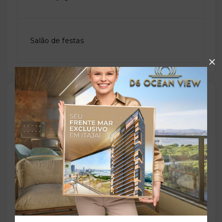
Salão de festas
Outras Informações
Referência:
O-74412-115564
Perfil:
Residencial