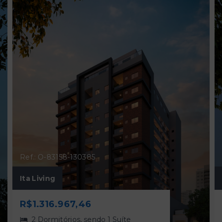
Ref.: O-83158-130385
Ita Living
R$1.316.967,46
2 Dormitórios, sendo 1 Suíte