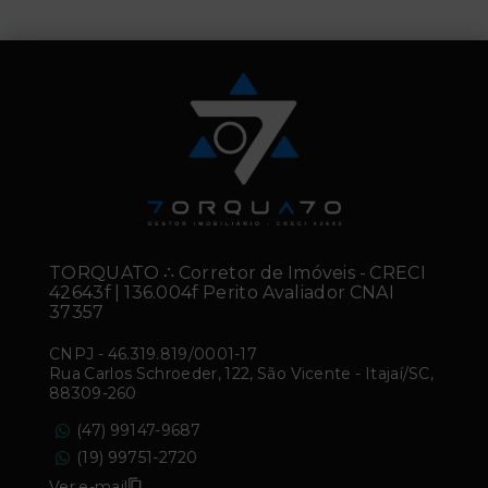
TORQUATO ∴ Corretor de Imóveis - CRECI
42643f | 136.004f Perito Avaliador CNAI
37357
CNPJ
-
46.319.819/0001-17
Rua Carlos Schroeder, 122, São Vicente - Itajaí/SC,
88309-260
(47) 99147-9687
(19) 99751-2720
Ver e-mail