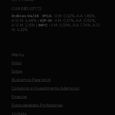
CUB R$3.037,72
Índices 04/26
-
IPCA
• V.M. 0,42%, A.A. 1,85%,
A.12 M. 4,48% |
IGP-M
• V.M. 0,31%, A.A. 0,92%,
A.12 M. 2,15% |
INPC
• V.M. 0,39%, A.A. 1,74%, A.12
M. 4,32%
Menu
Início
Sobre
Buscamos Para Você
Consórcio e Investimento Ademicon
Financie
Especialidades Profissionais
Contato