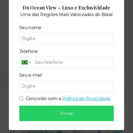
D6 Ocean View – Luxo e Exclusividade
Uma das Regiões Mais Valorizadas do Brasil
Situação:
Em construção
Seu nome
Previsão de entrega:
Telefone
31/12/2028
Seu e-mail
Localização
Concordo com a
Política de Privacidade
Avenida Antônio de Almeida Filho, 472 - Praia de
Itaparica - Vila Velha/ES
- 29102-265
Enviar
+