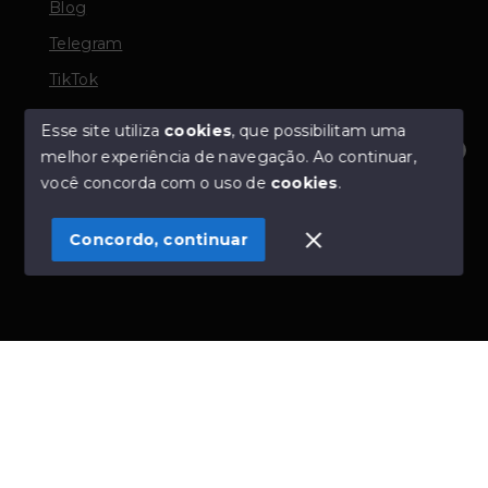
Blog
Telegram
TikTok
Esse site utiliza
cookies
, que possibilitam uma
melhor experiência de navegação.
Ao continuar,
© Copyright 2026 - TORQUATO ∴ Corretor de Imóveis
Olá! Estamos disponíveis para te ajudar.
você concorda com o uso de
cookies
.
- CRECI 42643f | 136.004f Perito Avaliador CNAI 37357
- Todos os direitos reservados
Concordo, continuar
SITE PARA IMOBILIARIA
Início
Histórico
Favoritos