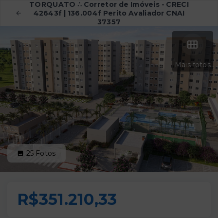
TORQUATO ∴ Corretor de Imóveis - CRECI
42643f | 136.004f Perito Avaliador CNAI
37357
Mais fotos
25
Fotos
R$351.210,33