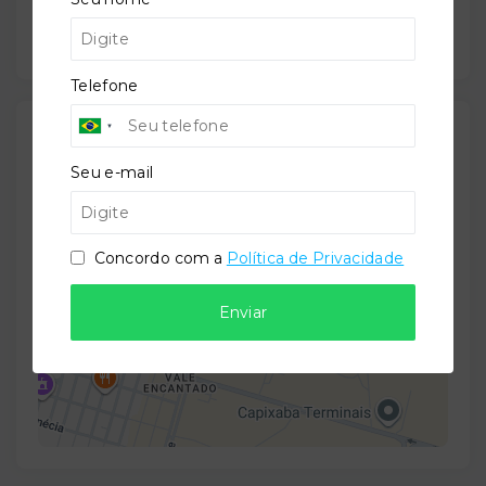
31/07/2027
Telefone
Localização
Seu e-mail
Avenida São Gabriel da Palha, 915 - Vale Encantado -
Vila Velha/ES
- 29113-300
+
Concordo com a
Política de Privacidade
−
Enviar