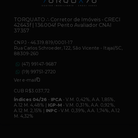
TORQUATO ∴ Corretor de Imóveis - CRECI
42643f | 136.004f Perito Avaliador CNAI
37357
CNPJ
-
46.319.819/0001-17
Rua Carlos Schroeder, 122, São Vicente - Itajaí/SC,
88309-260
(47) 99147-9687
(19) 99751-2720
Ver e-mail
CUB R$3.037,72
Índices 04/26
-
IPCA
• V.M. 0,42%, A.A. 1,85%,
A.12 M. 4,48% |
IGP-M
• V.M. 0,31%, A.A. 0,92%,
A.12 M. 2,15% |
INPC
• V.M. 0,39%, A.A. 1,74%, A.12
M. 4,32%