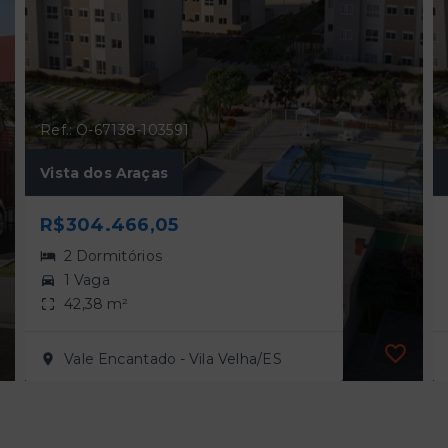
Ref.: O-67138-103591
Vista dos Araças
R$304.466,05
2 Dormitórios
1 Vaga
42,38 m²
Vale Encantado - Vila Velha/ES