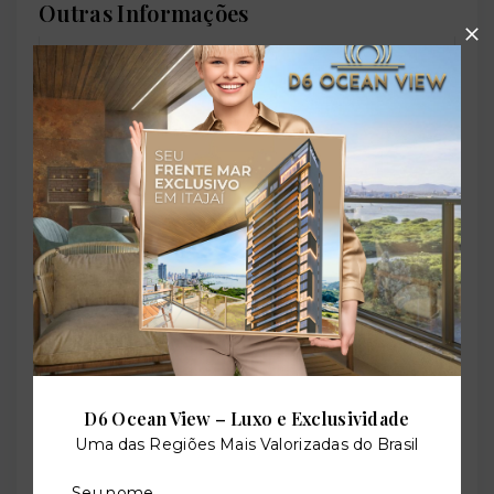
Outras Informações
Referência:
O-67138-103590
Perfil:
Residencial
Situação:
Em construção
D6 Ocean View – Luxo e Exclusividade
Uma das Regiões Mais Valorizadas do Brasil
Previsão de entrega:
Seu nome