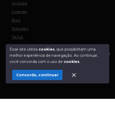
Youtube
Linkedin
Blog
Telegram
TikTok
Esse site utiliza
cookies
, que possibilitam uma
melhor experiência de navegação.
Ao continuar,
© Copyright 2026 - TORQUATO ∴ Corretor de Imóveis
Olá! Estamos disponíveis para te ajudar.
você concorda com o uso de
cookies
.
- CRECI 42643f | 136.004f Perito Avaliador CNAI 37357
- Todos os direitos reservados
Concordo, continuar
SITE PARA IMOBILIARIA
Início
Histórico
Favoritos