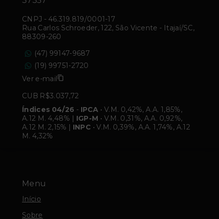
37357
CNPJ
-
46.319.819/0001-17
Rua Carlos Schroeder, 122, São Vicente - Itajaí/SC,
88309-260
(47) 99147-9687
(19) 99751-2720
Ver e-mail
CUB R$3.037,72
Índices 04/26
-
IPCA
• V.M. 0,42%, A.A. 1,85%,
A.12 M. 4,48% |
IGP-M
• V.M. 0,31%, A.A. 0,92%,
A.12 M. 2,15% |
INPC
• V.M. 0,39%, A.A. 1,74%, A.12
M. 4,32%
Menu
Início
Sobre