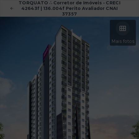
TORQUATO ∴ Corretor de Imóveis - CRECI
42643f | 136.004f Perito Avaliador CNAI
37357
Mais fotos