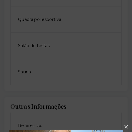
Quadra poliesportiva
Salão de festas
Sauna
Outras Informações
Referência: