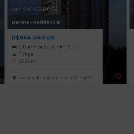
Ref.: O-81023-126476
Barone - Residencial
R$864.040,00
2 Dormitórios, sendo 1 Suíte
1 Vaga
63,36 m²
Jockey de Itaparica - Vila Velha/ES