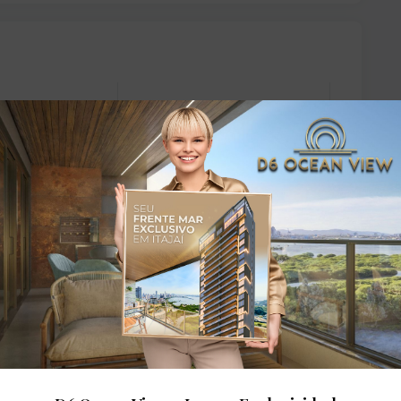
s
2
Vagas