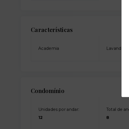
Características
Academia
Lavanderia
Condomínio
Unidades por andar:
Total de an
12
8