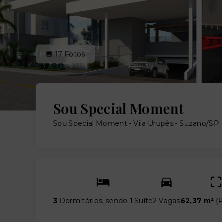
17
Fotos
Sou Special Moment
Sou Special Moment -
Vila Urupês - Suzano/SP
3
Dormitórios, sendo
1
Suíte
2 Vagas
62,37 m²
(
P