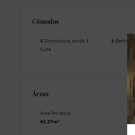
Cômodos
3
Dormitórios, sendo
1
2
Banheiro
Suíte
Áreas
Área Privativa:
62,37m²