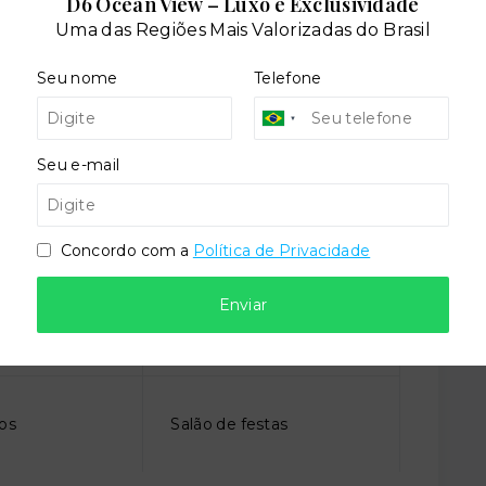
D6 Ocean View – Luxo e Exclusividade
Uma das Regiões Mais Valorizadas do Brasil
Seu nome
Telefone
Seu e-mail
teca
Elevador social
Concordo com a
Política de Privacidade
Enviar
lto
Playground
gos
Salão de festas