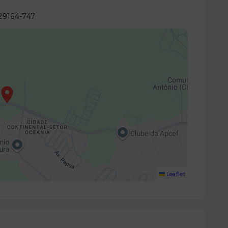
 29164-747
Leaflet