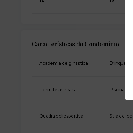
12
10
Características do Condomínio
Academia de ginástica
Brinquedo
Permite animais
Piscina adu
Quadra poliesportiva
Sala de jo