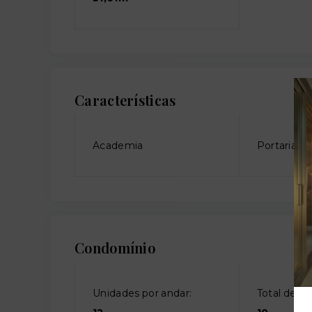
Características
Academia
Portaria
Condomínio
Unidades por andar:
Total de an