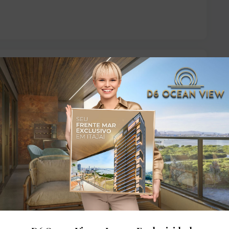
dares: