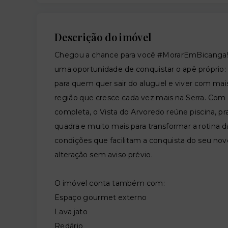
Descrição do imóvel
Chegou a chance para você #MorarEmBicanga! 
uma oportunidade de conquistar o apê próprio
para quem quer sair do aluguel e viver com mais
região que cresce cada vez mais na Serra. Com
completa, o Vista do Arvoredo reúne piscina, pra
quadra e muito mais para transformar a rotina d
condições que facilitam a conquista do seu novo 
alteração sem aviso prévio.
O imóvel conta também com:
Espaço gourmet externo
Lava jato
Redário