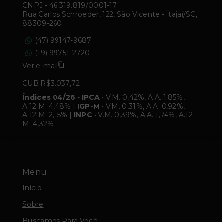
CNPJ
-
46.319.819/0001-17
Rua Carlos Schroeder, 122, São Vicente - Itajaí/SC,
88309-260
(47) 99147-9687
(19) 99751-2720
Ver e-mail
CUB R$3.037,72
Índices 04/26
-
IPCA
• V.M. 0,42%, A.A. 1,85%,
A.12 M. 4,48% |
IGP-M
• V.M. 0,31%, A.A. 0,92%,
A.12 M. 2,15% |
INPC
• V.M. 0,39%, A.A. 1,74%, A.12
M. 4,32%
Menu
Início
Sobre
Buscamos Para Você