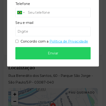
Telefone
Situação:
Em construção
Seu e-mail
Previsão de entrega:
30/03/2027
Concordo com a
Política de Privacidade
Enviar
Localização
Rua Benedito dos Santos, 60 - Parque São Jorge -
São Paulo/SP
- 03087-040
+
−