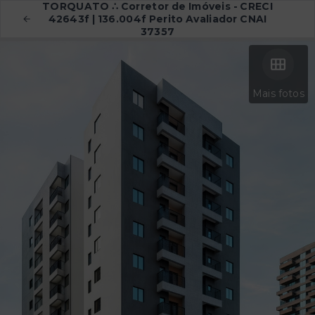
TORQUATO ∴ Corretor de Imóveis - CRECI
42643f | 136.004f Perito Avaliador CNAI
37357
Mais fotos