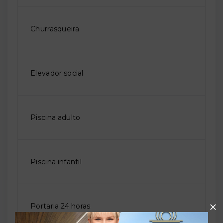
Churrasqueira
Elevador social
Piscina adulto
Piscina infantil
Portaria 24 horas