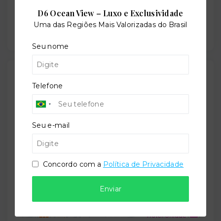
Situação:
D6 Ocean View – Luxo e Exclusividade
Usado
Uma das Regiões Mais Valorizadas do Brasil
Seu nome
Localização
Telefone
Rua Itacema, 313 - Itaim Bibi - São Paulo/SP
-
04530-051
Seu e-mail
+
−
Concordo com a
Política de Privacidade
Enviar