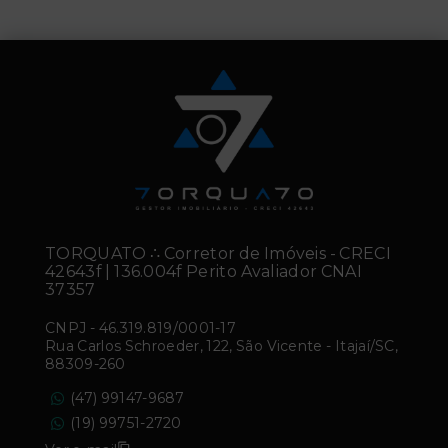
TORQUATO ∴ Corretor de Imóveis - CRECI
42643f | 136.004f Perito Avaliador CNAI
37357
CNPJ
-
46.319.819/0001-17
Rua Carlos Schroeder, 122, São Vicente - Itajaí/SC,
88309-260
(47) 99147-9687
(19) 99751-2720