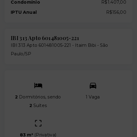
Condomínio
R$1.407,00
IPTU Anual
R$156,00
IBI 313 Apto 601481005-221
IBI 313 Apto 601481005-221 -
Itaim Bibi - São
Paulo/SP
2
Dormitórios, sendo
1 Vaga
2
Suítes
83 m²
(
Privativa
)