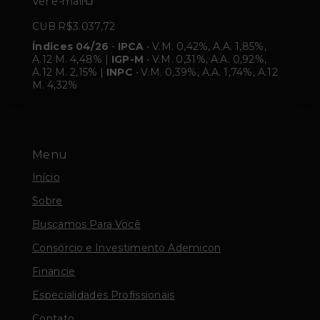
Ver e-mail
CUB R$3.037,72
Índices 04/26
-
IPCA
• V.M. 0,42%, A.A. 1,85%,
A.12 M. 4,48% |
IGP-M
• V.M. 0,31%, A.A. 0,92%,
A.12 M. 2,15% |
INPC
• V.M. 0,39%, A.A. 1,74%, A.12
M. 4,32%
Menu
Início
Sobre
Buscamos Para Você
Consórcio e Investimento Ademicon
Financie
Especialidades Profissionais
Contato