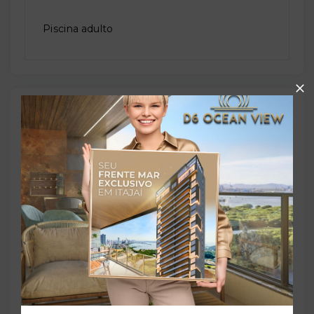
Piscina adulto
Outras Informações
Referência:
O-81938-128186
Perfil:
Residencial