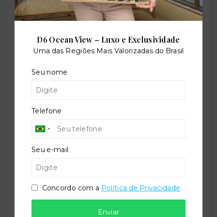
Elevador social
D6 Ocean View – Luxo e Exclusividade
Uma das Regiões Mais Valorizadas do Brasil
Permite animais
Seu nome
Piscina adulto
Telefone
Playground
Seu e-mail
Concordo com a
Política de Privacidade
Salão de festas
Enviar