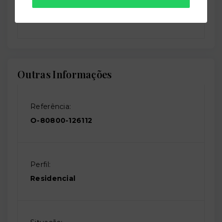
Sauna
Outras Informações
Referência:
O-80800-126112
Perfil:
Residencial