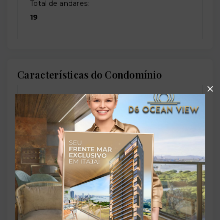
Total de andares:
19
Características do Condomínio
Academia de ginástica
Brinquedoteca
Coworking