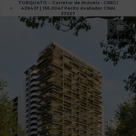
TORQUATO ∴ Corretor de Imóveis - CRECI
42643f | 136.004f Perito Avaliador CNAI
37357
Mais fotos