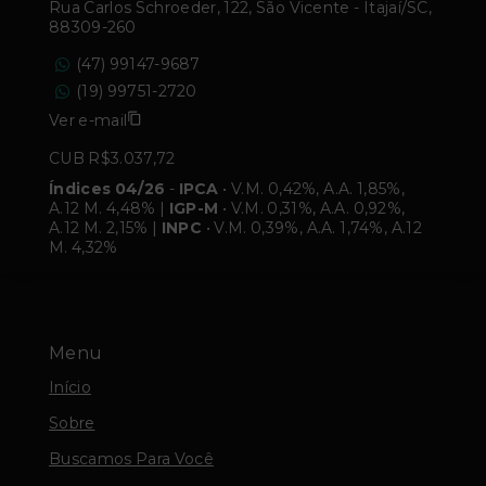
Rua Carlos Schroeder, 122, São Vicente - Itajaí/SC,
88309-260
(47) 99147-9687
(19) 99751-2720
Ver e-mail
CUB R$3.037,72
Índices 04/26
-
IPCA
• V.M. 0,42%, A.A. 1,85%,
A.12 M. 4,48% |
IGP-M
• V.M. 0,31%, A.A. 0,92%,
A.12 M. 2,15% |
INPC
• V.M. 0,39%, A.A. 1,74%, A.12
M. 4,32%
Menu
Início
Sobre
Buscamos Para Você