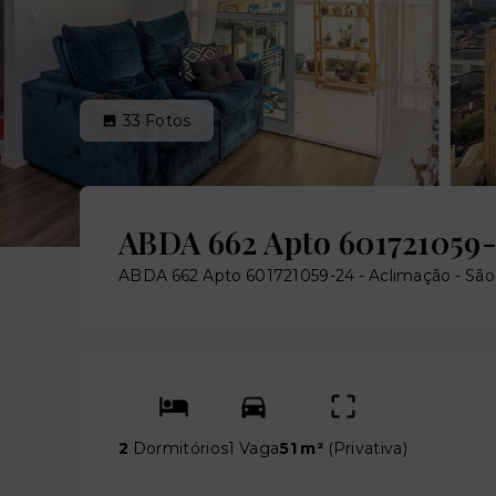
33
Fotos
ABDA 662 Apto 601721059
ABDA 662 Apto 601721059-24 -
Aclimação - Sã
2
Dormitórios
1 Vaga
51 m²
(
Privativa
)