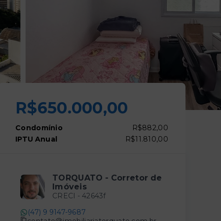
R$650.000,00
Condomínio
R$882,00
IPTU Anual
R$11.810,00
TORQUATO - Corretor de
Imóveis
CRECI -
42643f
(47) 9 9147-9687
contato@imobiliariatorquato.com.br