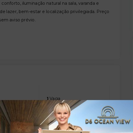
onforto, iluminação natural na sala, varanda e
lazer, bem-estar e localização privilegiada. Preço
 sem aviso prévio.
1
Vaga