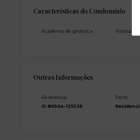
Características do Condomínio
Academia de ginástica
Piscina adu
Outras Informações
Referência:
Perfil:
O-80504-125536
Residenci