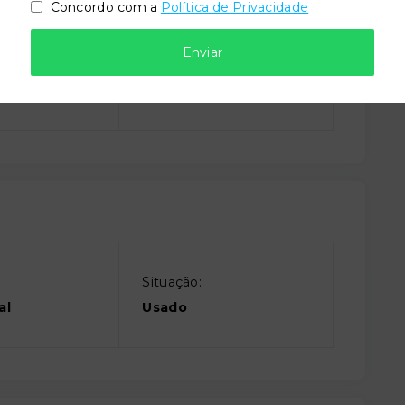
Concordo com a
Política de Privacidade
Enviar
lto
Playground
Situação:
al
Usado