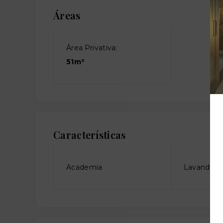
Áreas
Área Privativa:
51m²
Características
Academia
Lavanderia