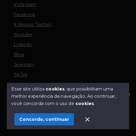
Instagram
Facebook
X (Antigo Twitter)
Youtube
Linkedin
Blog
Telegram
TikTok
Esse site utiliza
cookies
, que possibilitam uma
melhor experiência de navegação.
Ao continuar,
© Copyright 2026 - TORQUATO ∴ Corretor de Imóveis
Olá! Estamos disponíveis para te ajudar.
você concorda com o uso de
cookies
.
- CRECI 42643f | 136.004f Perito Avaliador CNAI 37357
- Todos os direitos reservados
Concordo, continuar
SITE PARA IMOBILIARIA