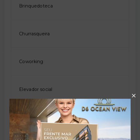
Brinquedoteca
Churrasqueira
Coworking
Elevador social
Piscina adulto