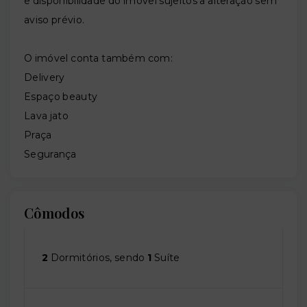
e disponibilidade do imóvel sujeitos a alteração sem
aviso prévio.
O imóvel conta também com:
Delivery
Espaço beauty
Lava jato
Praça
Segurança
Cômodos
2
Dormitórios, sendo
1
Suíte