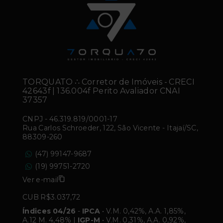
TORQUATO ∴ Corretor de Imóveis - CRECI
42643f | 136.004f Perito Avaliador CNAI
37357
CNPJ
-
46.319.819/0001-17
Rua Carlos Schroeder, 122, São Vicente - Itajaí/SC,
88309-260
(47) 99147-9687
(19) 99751-2720
Ver e-mail
CUB R$3.037,72
Índices 04/26
-
IPCA
• V.M. 0,42%, A.A. 1,85%,
A.12 M. 4,48% |
IGP-M
• V.M. 0,31%, A.A. 0,92%,