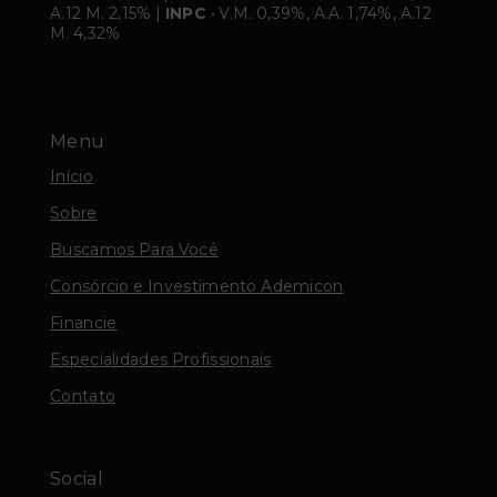
A.12 M. 2,15% |
INPC
• V.M. 0,39%, A.A. 1,74%, A.12
M. 4,32%
Menu
Início
Sobre
Buscamos Para Você
Consórcio e Investimento Ademicon
Financie
Especialidades Profissionais
Contato
Social