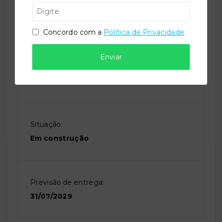
Referência:
O-80490-125518
Concordo com a
Política de Privacidade
Enviar
Perfil:
Residencial
Situação:
Em construção
Previsão de entrega:
31/07/2029