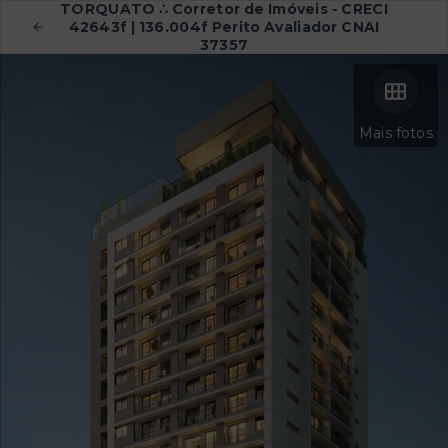
TORQUATO ∴ Corretor de Imóveis - CRECI
42643f | 136.004f Perito Avaliador CNAI
37357
Mais fotos