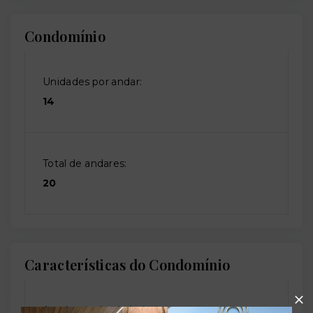
Condomínio
Unidades por andar:
14
Total de andares:
20
Características do Condomínio
Academia de ginástica