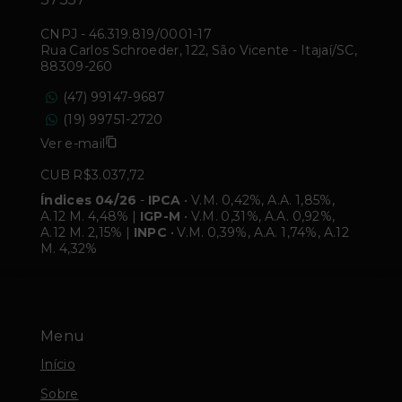
CNPJ
-
46.319.819/0001-17
Rua Carlos Schroeder, 122, São Vicente - Itajaí/SC,
88309-260
(47) 99147-9687
(19) 99751-2720
Ver e-mail
CUB R$3.037,72
Índices 04/26
-
IPCA
• V.M. 0,42%, A.A. 1,85%,
A.12 M. 4,48% |
IGP-M
• V.M. 0,31%, A.A. 0,92%,
A.12 M. 2,15% |
INPC
• V.M. 0,39%, A.A. 1,74%, A.12
M. 4,32%
Menu
Início
Sobre