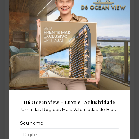
Bicicletário
Churrasqueira
Coworking
D6 Ocean View – Luxo e Exclusividade
Elevador social
Uma das Regiões Mais Valorizadas do Brasil
Seu nome
Piscina adulto