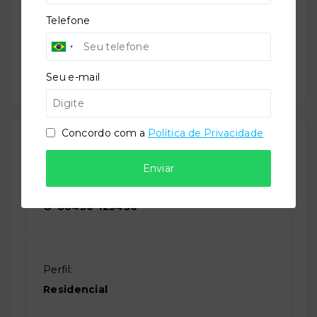
Telefone
Salão de festas
Seu e-mail
Concordo com a
Política de Privacidade
Outras Informações
Enviar
Referência:
O-80450-125436
Perfil:
Residencial