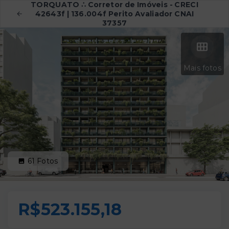
TORQUATO ∴ Corretor de Imóveis - CRECI
42643f | 136.004f Perito Avaliador CNAI
37357
Mais fotos
61
Fotos
R$523.155,18