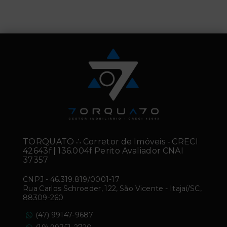
TORQUATO ∴ Corretor de Imóveis - CRECI
42643f | 136.004f Perito Avaliador CNAI
37357
CNPJ
-
46.319.819/0001-17
Rua Carlos Schroeder, 122, São Vicente - Itajaí/SC,
88309-260
(47) 99147-9687