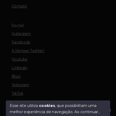
Contato
Social
Instagram
Facebook
X (Antigo Twitter)
Youtube
Linkedin
Blog
Telegram
TikTok
Esse site utiliza
cookies
, que possibilitam uma
melhor experiência de navegação.
Ao continuar,
© Copyright 2026 - TORQUATO ∴ Corretor de Imóveis