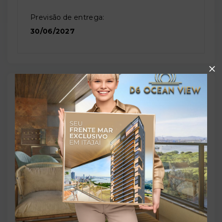
Previsão de entrega:
30/06/2027
Localização
Avenida Cásper Líbero, 452 - Centro - São Paulo/SP
-
01033-000
+
−