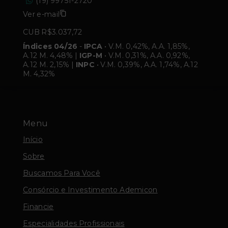
(19) 99751-2720
Ver e-mail
CUB R$3.037,72
Índices 04/26
-
IPCA
• V.M. 0,42%, A.A. 1,85%,
A.12 M. 4,48% |
IGP-M
• V.M. 0,31%, A.A. 0,92%,
A.12 M. 2,15% |
INPC
• V.M. 0,39%, A.A. 1,74%, A.12
M. 4,32%
Menu
Início
Sobre
Buscamos Para Você
Consórcio e Investimento Ademicon
Financie
Especialidades Profissionais