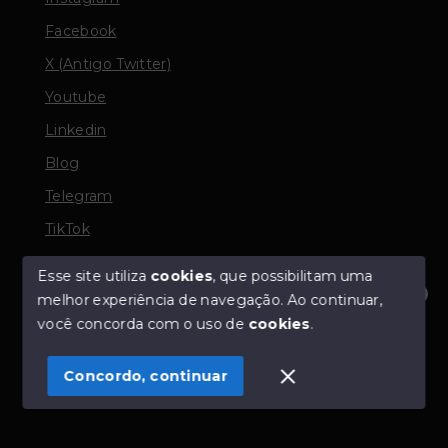
Facebook
X (Antigo Twitter)
Youtube
Linkedin
Blog
Telegram
TikTok
Esse site utiliza
cookies
, que possibilitam uma
melhor experiência de navegação.
Ao continuar,
© Copyright 2026 - TORQUATO ∴ Corretor de Imóveis
Olá! Estamos disponíveis para te ajudar.
você concorda com o uso de
cookies
.
- CRECI 42643f | 136.004f Perito Avaliador CNAI 37357
- Todos os direitos reservados
Concordo, continuar
SITE PARA IMOBILIARIA