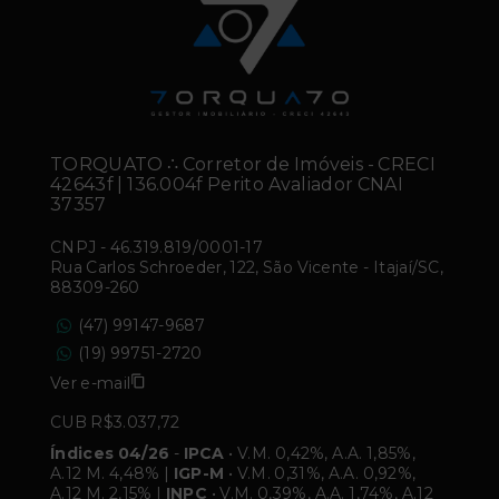
TORQUATO ∴ Corretor de Imóveis - CRECI
42643f | 136.004f Perito Avaliador CNAI
37357
CNPJ
-
46.319.819/0001-17
Rua Carlos Schroeder, 122, São Vicente - Itajaí/SC,
88309-260
(47) 99147-9687
(19) 99751-2720
Ver e-mail
CUB R$3.037,72
Índices 04/26
-
IPCA
• V.M. 0,42%, A.A. 1,85%,
A.12 M. 4,48% |
IGP-M
• V.M. 0,31%, A.A. 0,92%,
A.12 M. 2,15% |
INPC
• V.M. 0,39%, A.A. 1,74%, A.12