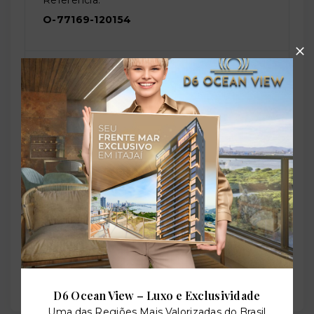
O-77169-120154
Perfil:
Residencial
Situação:
Em construção
Previsão de entrega:
31/05/2029
D6 Ocean View – Luxo e Exclusividade
Uma das Regiões Mais Valorizadas do Brasil