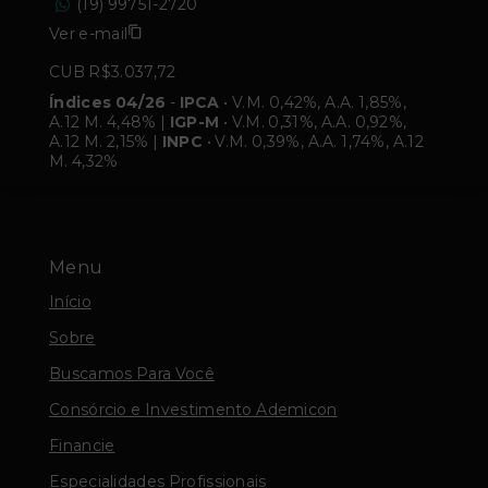
(19) 99751-2720
Ver e-mail
CUB R$3.037,72
Índices 04/26
-
IPCA
• V.M. 0,42%, A.A. 1,85%,
A.12 M. 4,48% |
IGP-M
• V.M. 0,31%, A.A. 0,92%,
A.12 M. 2,15% |
INPC
• V.M. 0,39%, A.A. 1,74%, A.12
M. 4,32%
Menu
Início
Sobre
Buscamos Para Você
Consórcio e Investimento Ademicon
Financie
Especialidades Profissionais