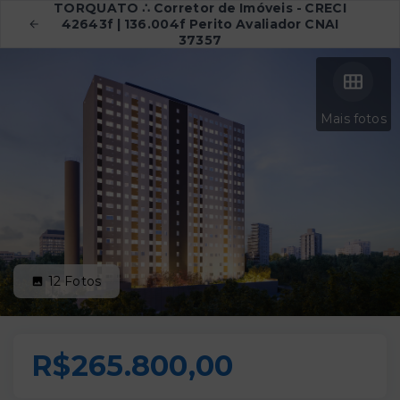
TORQUATO ∴ Corretor de Imóveis - CRECI
42643f | 136.004f Perito Avaliador CNAI
37357
Mais fotos
12
Fotos
R$265.800,00