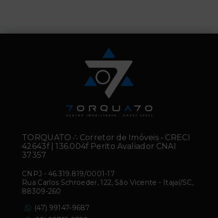
TORQUATO ∴ Corretor de Imóveis - CRECI
42643f | 136.004f Perito Avaliador CNAI
37357
CNPJ
-
46.319.819/0001-17
Rua Carlos Schroeder, 122, São Vicente - Itajaí/SC,
88309-260
(47) 99147-9687