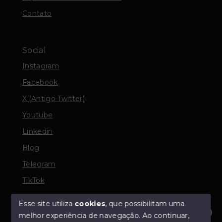
Contato
Social
Instagram
Facebook
X (Antigo Twitter)
Youtube
Linkedin
Blog
Telegram
TikTok
Esse site utiliza
cookies
, que possibilitam uma
melhor experiência de navegação.
Ao continuar,
© Copyright 2026 - TORQUATO ∴ Corretor de Imóveis