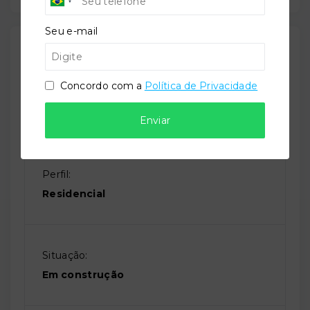
Seu e-mail
Outras Informações
Concordo com a
Política de Privacidade
Referência:
O-76169-118167
Enviar
Perfil:
Residencial
Situação:
Em construção