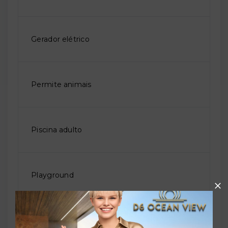
Gerador elétrico
Permite animais
Piscina adulto
Playground
Portaria 24 horas