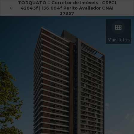
TORQUATO ∴ Corretor de Imóveis - CRECI
42643f | 136.004f Perito Avaliador CNAI
37357
Mais fotos