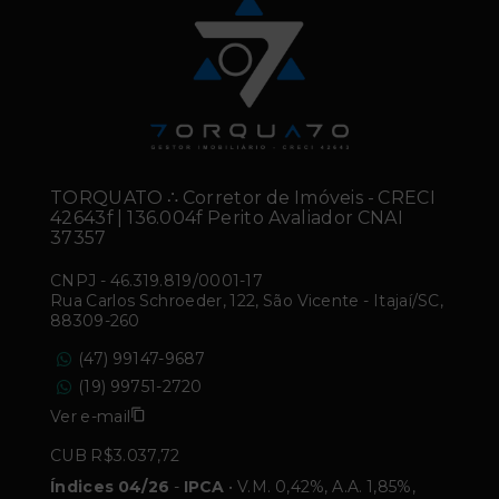
TORQUATO ∴ Corretor de Imóveis - CRECI
42643f | 136.004f Perito Avaliador CNAI
37357
CNPJ
-
46.319.819/0001-17
Rua Carlos Schroeder, 122, São Vicente - Itajaí/SC,
88309-260
(47) 99147-9687
(19) 99751-2720
Ver e-mail
CUB R$3.037,72
Índices 04/26
-
IPCA
• V.M. 0,42%, A.A. 1,85%,