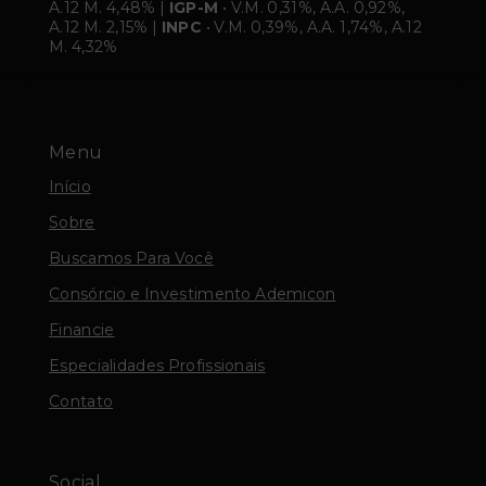
A.12 M. 4,48% |
IGP-M
• V.M. 0,31%, A.A. 0,92%,
A.12 M. 2,15% |
INPC
• V.M. 0,39%, A.A. 1,74%, A.12
M. 4,32%
Menu
Início
Sobre
Buscamos Para Você
Consórcio e Investimento Ademicon
Financie
Especialidades Profissionais
Contato
Social