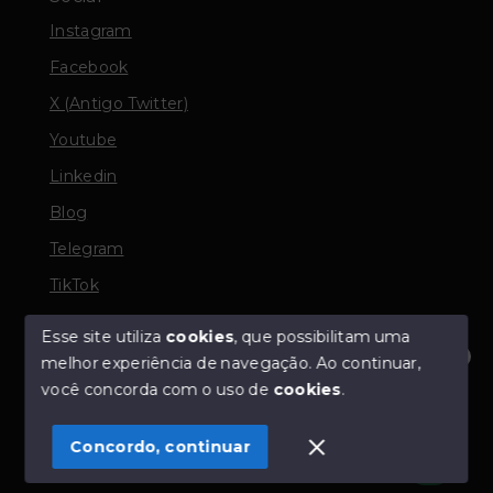
Instagram
Facebook
X (Antigo Twitter)
Youtube
Linkedin
Blog
Telegram
TikTok
Esse site utiliza
cookies
, que possibilitam uma
melhor experiência de navegação.
Ao continuar,
© Copyright 2026 - TORQUATO ∴ Corretor de Imóveis
Olá! Estamos disponíveis para te ajudar.
você concorda com o uso de
cookies
.
- CRECI 42643f | 136.004f Perito Avaliador CNAI 37357
- Todos os direitos reservados
Concordo, continuar
SITE PARA IMOBILIARIA