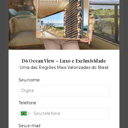
Condomínio fechado
Coworking
D6 Ocean View – Luxo e Exclusividade
Elevador de serviço
Uma das Regiões Mais Valorizadas do Brasil
Seu nome
Elevador social
Telefone
Gerador elétrico
Seu e-mail