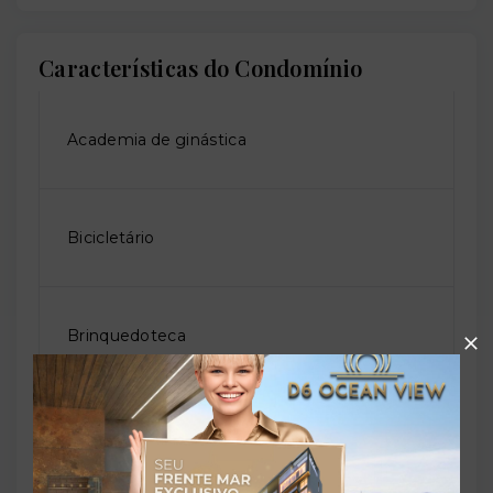
Características do Condomínio
Academia de ginástica
Bicicletário
Brinquedoteca
Churrasqueira