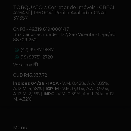
TORQUATO ∴ Corretor de Imóveis - CRECI
42643f | 136.004f Perito Avaliador CNAI
37357
CNPJ
-
46.319.819/0001-17
Rua Carlos Schroeder, 122, São Vicente - Itajaí/SC,
88309-260
(47) 99147-9687
(19) 99751-2720
Ver e-mail
CUB R$3.037,72
Índices 04/26
-
IPCA
• V.M. 0,42%, A.A. 1,85%,
A.12 M. 4,48% |
IGP-M
• V.M. 0,31%, A.A. 0,92%,
A.12 M. 2,15% |
INPC
• V.M. 0,39%, A.A. 1,74%, A.12
M. 4,32%
Menu