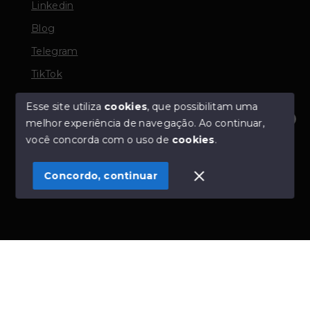
Linkedin
Blog
Telegram
TikTok
Esse site utiliza
cookies
, que possibilitam uma
melhor experiência de navegação.
Ao continuar,
© Copyright 2026 - TORQUATO ∴ Corretor de Imóveis
Olá! Estamos disponíveis para te ajudar.
você concorda com o uso de
cookies
.
- CRECI 42643f | 136.004f Perito Avaliador CNAI 37357
- Todos os direitos reservados
Concordo, continuar
SITE PARA IMOBILIARIA
Início
Histórico
Favoritos