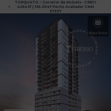
TORQUATO ∴ Corretor de Imóveis - CRECI
42643f | 136.004f Perito Avaliador CNAI
37357
Mais fotos