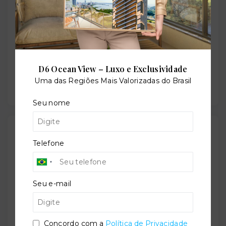
Sala de jogos
D6 Ocean View – Luxo e Exclusividade
Salão de festas
Uma das Regiões Mais Valorizadas do Brasil
Seu nome
Outras Informações
Telefone
Referência:
O-75969-117807
Seu e-mail
Perfil:
Concordo com a
Política de Privacidade