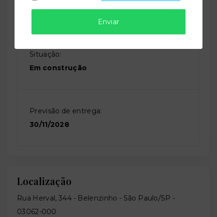
Residencial
Enviar
Situação:
Em construção
Previsão de entrega:
30/11/2028
Localização
Rua Herval, 344 - Belenzinho - São Paulo/SP
-
03062-000