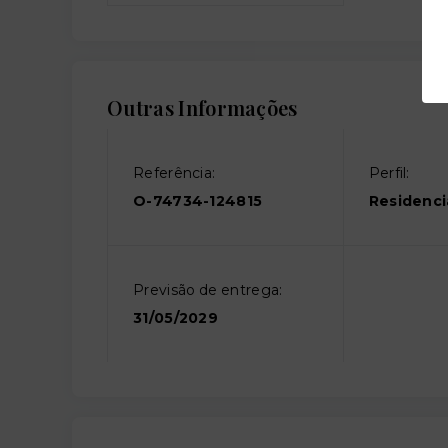
Outras Informações
Referência:
Perfil:
O-74734-124815
Residenci
Previsão de entrega:
31/05/2029