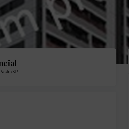
ncial
 Paulo/SP