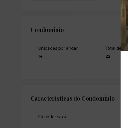
Condomínio
Unidades por andar:
Total de an
14
22
Características do Condomínio
Elevador social