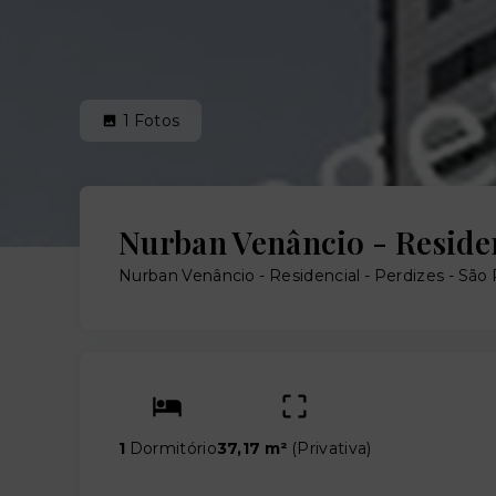
1
Fotos
Nurban Venâncio - Reside
Nurban Venâncio - Residencial -
Perdizes - São
1
Dormitório
37,17 m²
(
Privativa
)