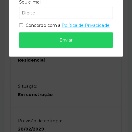
Seu e-mail
Referência:
Concordo com a
Política de Privacidade
O-74268-124980
Enviar
Perfil:
Residencial
Situação:
Em construção
Previsão de entrega:
28/02/2029