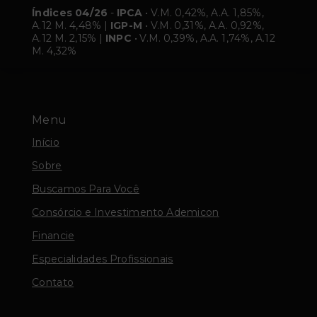
Índices 04/26
-
IPCA
• V.M. 0,42%, A.A. 1,85%,
A.12 M. 4,48% |
IGP-M
• V.M. 0,31%, A.A. 0,92%,
A.12 M. 2,15% |
INPC
• V.M. 0,39%, A.A. 1,74%, A.12
M. 4,32%
Menu
Início
Sobre
Buscamos Para Você
Consórcio e Investimento Ademicon
Financie
Especialidades Profissionais
Contato