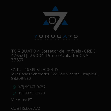
TORQUATO ∴ Corretor de Imóveis - CRECI
42643f | 136.004f Perito Avaliador CNAI
37357
CNPJ
-
46.319.819/0001-17
Rua Carlos Schroeder, 122, São Vicente - Itajaí/SC,
88309-260
(47) 99147-9687
(19) 99751-2720
Ver e-mail
CUB R$3.037,72