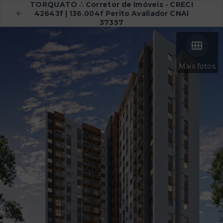
TORQUATO ∴ Corretor de Imóveis - CRECI
42643f | 136.004f Perito Avaliador CNAI
37357
Mais fotos