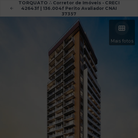
TORQUATO ∴ Corretor de Imóveis - CRECI
42643f | 136.004f Perito Avaliador CNAI
37357
Mais fotos