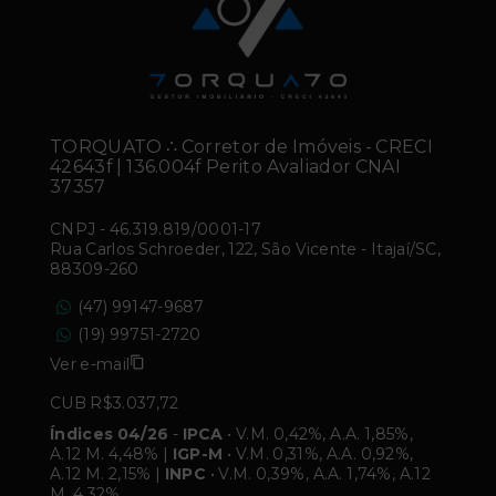
TORQUATO ∴ Corretor de Imóveis - CRECI
42643f | 136.004f Perito Avaliador CNAI
37357
CNPJ
-
46.319.819/0001-17
Rua Carlos Schroeder, 122, São Vicente - Itajaí/SC,
88309-260
(47) 99147-9687
(19) 99751-2720
Ver e-mail
CUB R$3.037,72
Índices 04/26
-
IPCA
• V.M. 0,42%, A.A. 1,85%,
A.12 M. 4,48% |
IGP-M
• V.M. 0,31%, A.A. 0,92%,
A.12 M. 2,15% |
INPC
• V.M. 0,39%, A.A. 1,74%, A.12
M. 4,32%