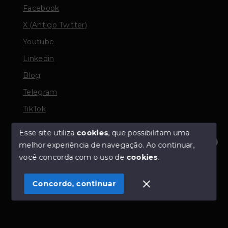
Facebook
X (Antigo Twitter)
Youtube
Linkedin
Blog
Telegram
TikTok
Esse site utiliza
cookies
, que possibilitam uma
melhor experiência de navegação.
Ao continuar,
© Copyright 2026 - TORQUATO ∴ Corretor de Imóveis
Olá! Estamos disponíveis para te ajudar.
você concorda com o uso de
cookies
.
- CRECI 42643f | 136.004f Perito Avaliador CNAI 37357
- Todos os direitos reservados
Concordo, continuar
SITE PARA IMOBILIARIA