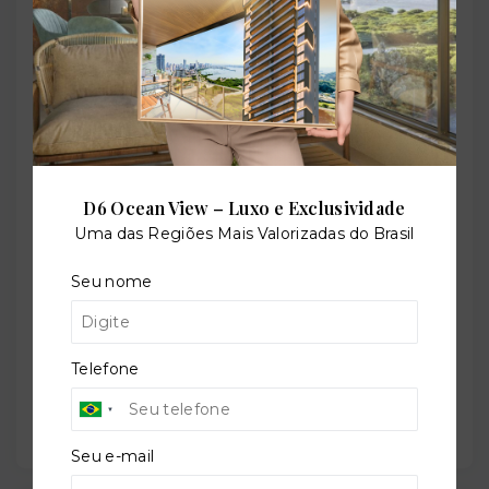
O-73395-114030
Perfil:
Residencial
D6 Ocean View – Luxo e Exclusividade
Uma das Regiões Mais Valorizadas do Brasil
Situação:
Em construção
Seu nome
Previsão de entrega:
Telefone
30/08/2028
Seu e-mail