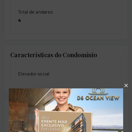
Total de andares:
4
Características do Condomínio
Elevador social
Outras Informações
Referência: