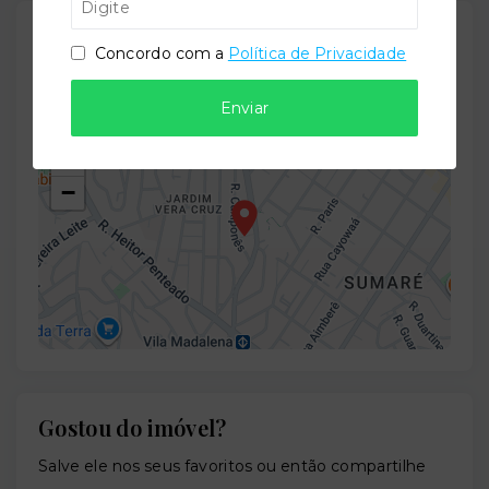
Localização
Concordo com a
Política de Privacidade
Rua Padre Agostinho Mendicute, 214 - Sumaré - São
Paulo/SP
- 01257-090
Enviar
+
−
Gostou do imóvel?
Leaflet
Salve ele nos seus favoritos ou então compartilhe