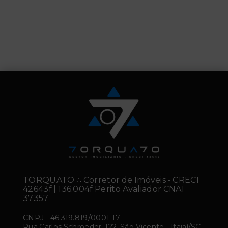
TORQUATO ∴ Corretor de Imóveis - CRECI
42643f | 136.004f Perito Avaliador CNAI
37357
CNPJ
-
46.319.819/0001-17
Rua Carlos Schroeder, 122, São Vicente - Itajaí/SC,