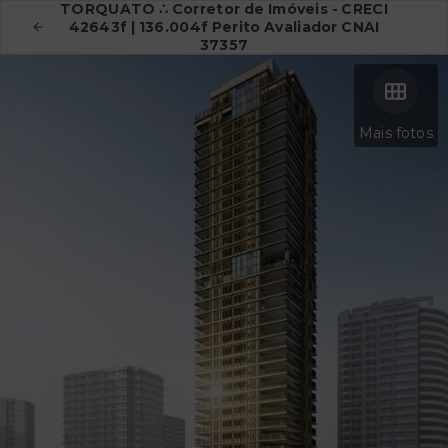
TORQUATO ∴ Corretor de Imóveis - CRECI
42643f | 136.004f Perito Avaliador CNAI
37357
Mais fotos