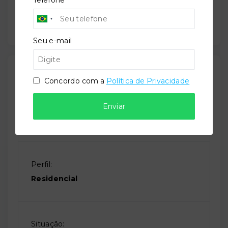
Telefone
Sauna
Seu e-mail
Outras Informações
Concordo com a
Política de Privacidade
Referência:
Enviar
O-72266-112180
Perfil:
Residencial
Situação: