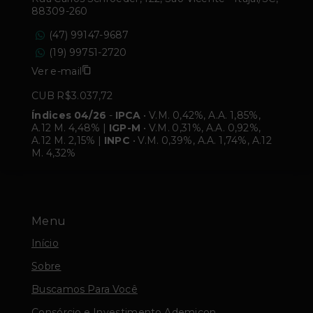
88309-260
(47) 99147-9687
(19) 99751-2720
Ver e-mail
CUB R$3.037,72
Índices 04/26
-
IPCA
• V.M. 0,42%, A.A. 1,85%,
A.12 M. 4,48% |
IGP-M
• V.M. 0,31%, A.A. 0,92%,
A.12 M. 2,15% |
INPC
• V.M. 0,39%, A.A. 1,74%, A.12
M. 4,32%
Menu
Início
Sobre
Buscamos Para Você
Consórcio e Investimento Ademicon