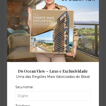
Coworking
Gerador elétrico
Permite animais
Piscina adulto
D6 Ocean View – Luxo e Exclusividade
Uma das Regiões Mais Valorizadas do Brasil
Seu nome
Quadra de tênis