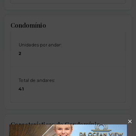
Condomínio
Unidades por andar:
2
Total de andares:
41
Características do Condomínio