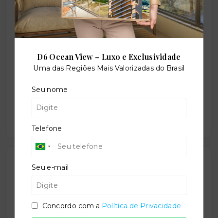
Situação:
Em construção
D6 Ocean View – Luxo e Exclusividade
Uma das Regiões Mais Valorizadas do Brasil
Seu nome
Previsão de entrega:
30/04/2028
Telefone
Localização
Seu e-mail
Rua do Livramento, 18 - Moema - São Paulo/SP
-
04008-030
Concordo com a
Política de Privacidade
+