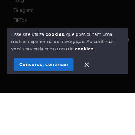
Blog
Telegram
TikTok
Esse site utiliza
cookies
, que possibilitam uma
melhor experiência de navegação.
Ao continuar,
© Copyright 2026 - TORQUATO ∴ Corretor de Imóveis
Olá! Estamos disponíveis para te ajudar.
você concorda com o uso de
cookies
.
- CRECI 42643f | 136.004f Perito Avaliador CNAI 37357
- Todos os direitos reservados
Concordo, continuar
SITE PARA IMOBILIARIA
Início
Histórico
Favoritos