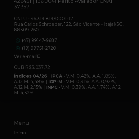
42643f | 136.004f Perito Avaliador CNAI
37357
CNPJ
-
46.319.819/0001-17
Rua Carlos Schroeder, 122, São Vicente - Itajaí/SC,
88309-260
(47) 99147-9687
(19) 99751-2720
Ver e-mail
CUB R$3.037,72
Índices 04/26
-
IPCA
• V.M. 0,42%, A.A. 1,85%,
A.12 M. 4,48% |
IGP-M
• V.M. 0,31%, A.A. 0,92%,
A.12 M. 2,15% |
INPC
• V.M. 0,39%, A.A. 1,74%, A.12
M. 4,32%
Menu
Início