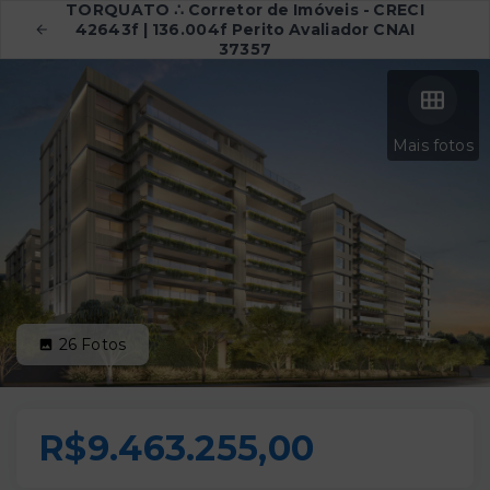
TORQUATO ∴ Corretor de Imóveis - CRECI
42643f | 136.004f Perito Avaliador CNAI
37357
Mais fotos
26
Fotos
R$9.463.255,00