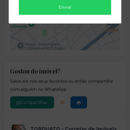
Enviar
−
Gostou do imóvel?
Leaflet
Salve ele nos seus favoritos ou então compartilhe
com alguém no WhatsApp:
Compartilhar
TORQUATO - Corretor de Imóveis