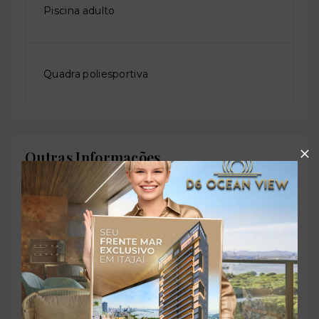
Piscina adulto
Quadra poliesportiva
Outras Informações
Referência:
O-72209-112069
Perfil:
Residencial