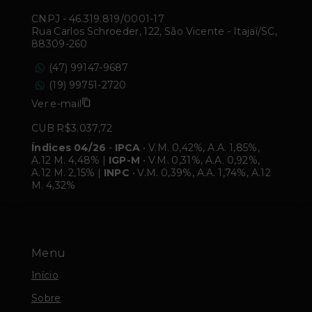
CNPJ
-
46.319.819/0001-17
Rua Carlos Schroeder, 122, São Vicente - Itajaí/SC,
88309-260
(47) 99147-9687
(19) 99751-2720
Ver e-mail
CUB R$3.037,72
Índices 04/26
-
IPCA
• V.M. 0,42%, A.A. 1,85%,
A.12 M. 4,48% |
IGP-M
• V.M. 0,31%, A.A. 0,92%,
A.12 M. 2,15% |
INPC
• V.M. 0,39%, A.A. 1,74%, A.12
M. 4,32%
Menu
Início
Sobre