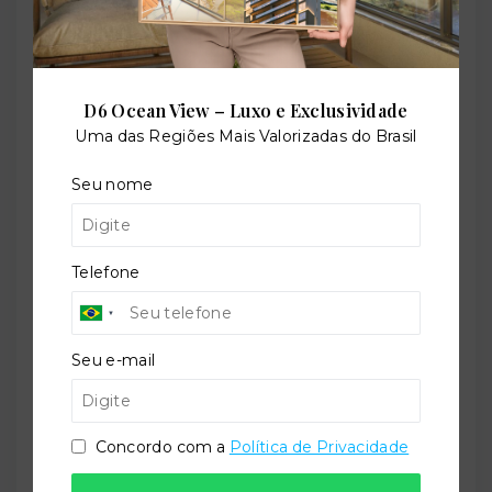
Pista de caminhada
D6 Ocean View – Luxo e Exclusividade
Uma das Regiões Mais Valorizadas do Brasil
Playground
Seu nome
Telefone
Quadra poliesportiva
Seu e-mail
Sala de jogos
Concordo com a
Política de Privacidade
Salão de festas