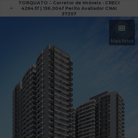
TORQUATO ∴ Corretor de Imóveis - CRECI
42643f | 136.004f Perito Avaliador CNAI
37357
Mais fotos