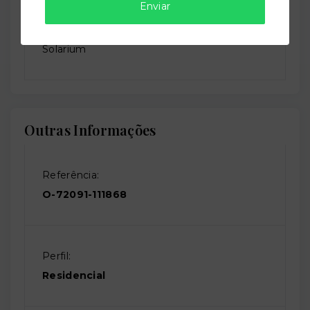
Enviar
Solarium
Outras Informações
Referência:
O-72091-111868
Perfil:
Residencial