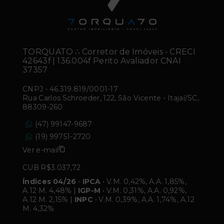
TORQUATO ∴ Corretor de Imóveis - CRECI
42643f | 136.004f Perito Avaliador CNAI
37357
CNPJ
-
46.319.819/0001-17
Rua Carlos Schroeder, 122, São Vicente - Itajaí/SC,
88309-260
(47) 99147-9687
(19) 99751-2720
Ver e-mail
CUB R$3.037,72
Índices 04/26
-
IPCA
• V.M. 0,42%, A.A. 1,85%,
A.12 M. 4,48% |
IGP-M
• V.M. 0,31%, A.A. 0,92%,
A.12 M. 2,15% |
INPC
• V.M. 0,39%, A.A. 1,74%, A.12
M. 4,32%