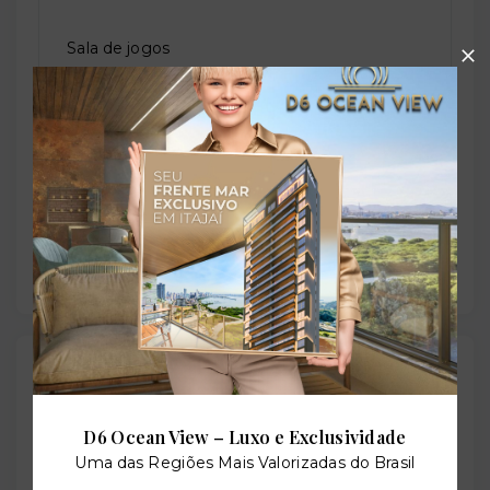
Sala de jogos
Salão de festas
Solarium
Outras Informações
D6 Ocean View – Luxo e Exclusividade
Referência:
Uma das Regiões Mais Valorizadas do Brasil
O-72024-119500