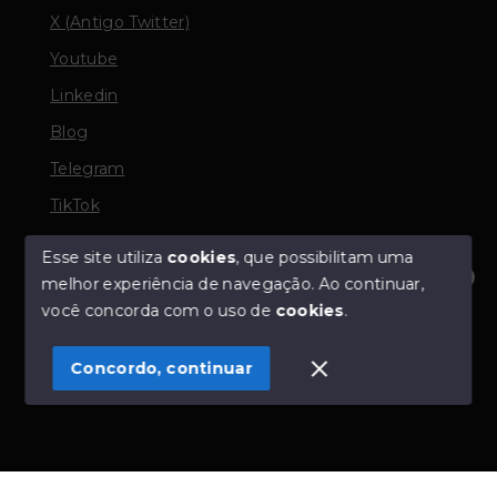
X (Antigo Twitter)
Youtube
Linkedin
Blog
Telegram
TikTok
Esse site utiliza
cookies
, que possibilitam uma
melhor experiência de navegação.
Ao continuar,
© Copyright 2026 - TORQUATO ∴ Corretor de Imóveis
Olá! Estamos disponíveis para te ajudar.
você concorda com o uso de
cookies
.
- CRECI 42643f | 136.004f Perito Avaliador CNAI 37357
- Todos os direitos reservados
Concordo, continuar
SITE PARA IMOBILIARIA