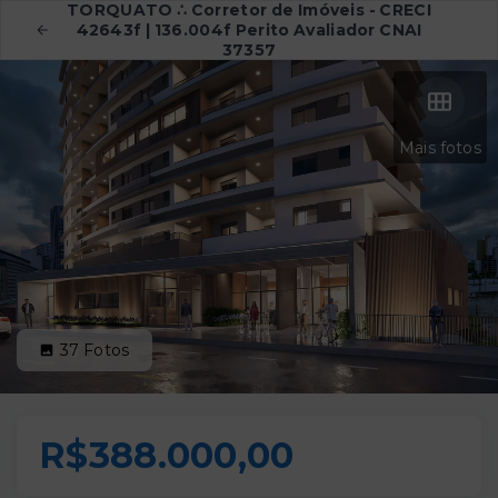
TORQUATO ∴ Corretor de Imóveis - CRECI
42643f | 136.004f Perito Avaliador CNAI
37357
Mais fotos
37
Fotos
R$388.000,00