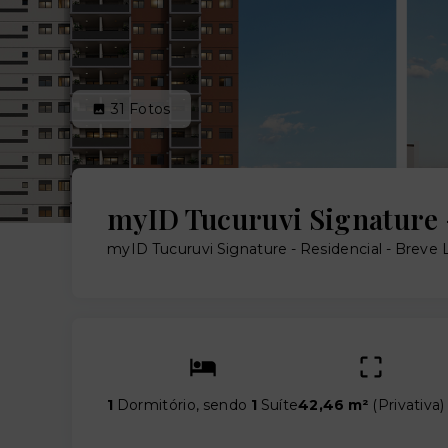
31
Fotos
myID Tucuruvi Signature 
myID Tucuruvi Signature - Residencial - Brev
1
Dormitório, sendo
1
Suíte
42,46 m²
(
Privativa
)