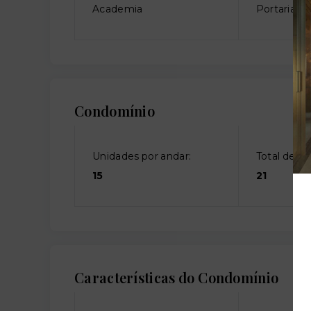
Academia
Portaria
Condomínio
Unidades por andar:
Total de an
15
21
Características do Condomínio