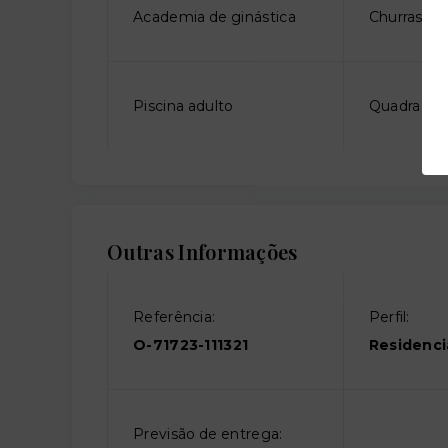
Academia de ginástica
Churrasque
Piscina adulto
Quadra pol
Outras Informações
Referência:
Perfil:
O-71723-111321
Residenci
Previsão de entrega: