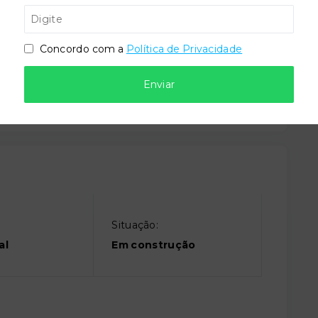
ira
Elevador social
Concordo com a
Política de Privacidade
iesportiva
Enviar
Situação:
al
Em construção