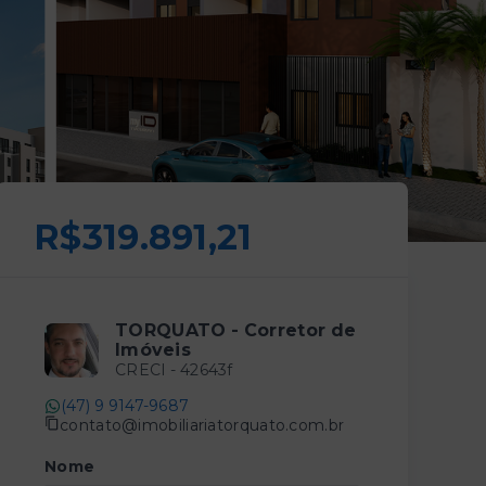
R$319.891,21
TORQUATO - Corretor de
Imóveis
CRECI -
42643f
(47) 9 9147-9687
contato@imobiliariatorquato.com.br
Nome