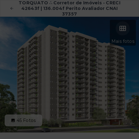
TORQUATO ∴ Corretor de Imóveis - CRECI
42643f | 136.004f Perito Avaliador CNAI
37357
Mais fotos
45
Fotos