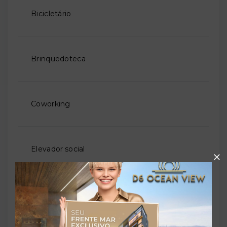
Bicicletário
Brinquedoteca
Coworking
Elevador social
Piscina adulto