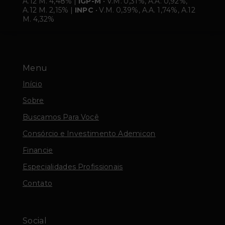
A.12 M. 4,48% |
IGP-M
• V.M. 0,31%, A.A. 0,92%,
A.12 M. 2,15% |
INPC
• V.M. 0,39%, A.A. 1,74%, A.12
M. 4,32%
Menu
Início
Sobre
Buscamos Para Você
Consórcio e Investimento Ademicon
Financie
Especialidades Profissionais
Contato
Social