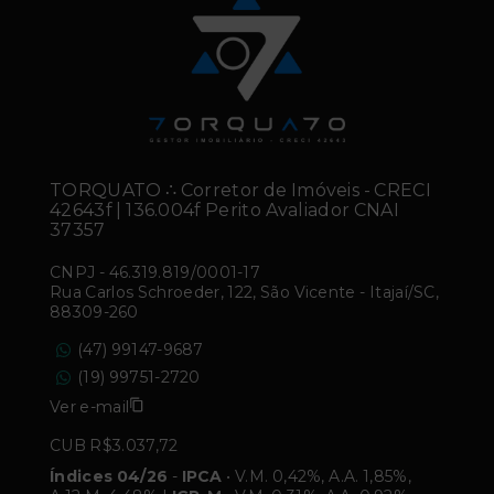
TORQUATO ∴ Corretor de Imóveis - CRECI
42643f | 136.004f Perito Avaliador CNAI
37357
CNPJ
-
46.319.819/0001-17
Rua Carlos Schroeder, 122, São Vicente - Itajaí/SC,
88309-260
(47) 99147-9687
(19) 99751-2720
Ver e-mail
CUB R$3.037,72
Índices 04/26
-
IPCA
• V.M. 0,42%, A.A. 1,85%,