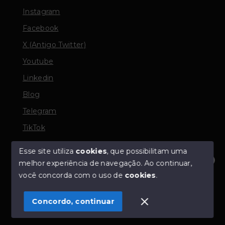
Instagram
Facebook
X (Antigo Twitter)
Youtube
Linkedin
Blog
Telegram
TikTok
Esse site utiliza
cookies
, que possibilitam uma
melhor experiência de navegação.
Ao continuar,
© Copyright 2026 - TORQUATO ∴ Corretor de Imóveis
Olá! Estamos disponíveis para te ajudar.
você concorda com o uso de
cookies
.
- CRECI 42643f | 136.004f Perito Avaliador CNAI 37357
- Todos os direitos reservados
Concordo, continuar
SITE PARA IMOBILIARIA