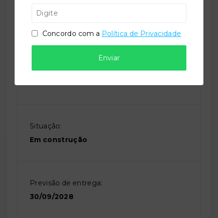
Referência:
O-71184-110350
Concordo com a
Política de Privacidade
Enviar
Perfil:
Residencial
Situação:
Em construção
Previsão de entrega:
30/09/2028